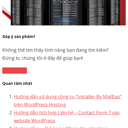
khóa?
Support 24/7
1900 1830 (1000₫/phút)
Support 24/7
1900 1830 (1000₫/phút)
Tư vấn miền Nam
(028) 3622 9999
Tư vấn miền Bắc
(024) 35 123456
MẮT BÃO