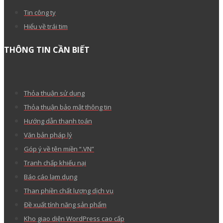
Cách cấu hình DNS tên miền
Khai báo tên miền quốc tế
Vòng đời một tên miền
Mở khoá để chuyển tên miền
Hướng dẫn đăng nhập trang ID Mắt Bão
Hướng dẫn kiểm tra đơn hàng
Từ vựng công nghệ
Hỏi đáp về tên miền
WordPress
Cloud Hosting
Cloud Server
Email
Office 365
Kinh nghiệm bán hàng
Series hướng dẫn WordPress