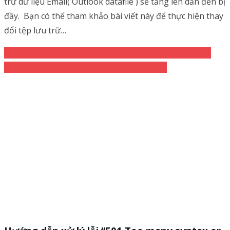
trữ dữ liệu Email( Outlook datafile ) sẽ tăng lên dẫn đến bị
đầy. Bạn có thể tham khảo bài viết này để thực hiện thay
đổi tệp lưu trữ…
Dành cho người dùng
Email Pro
Email Pro v3
Hướng dẫn sử dụng
Hướng dẫn xử lý lỗi