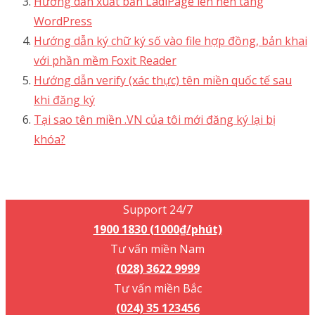
TIN TỨC
Giới thiệu
Liên hệ
Tuyển dụng
Chính sách đại lý Mắt Bão
Dịch vụ trả trước
Tin công ty
Hiểu về trái tim
THÔNG TIN CẦN BIẾT