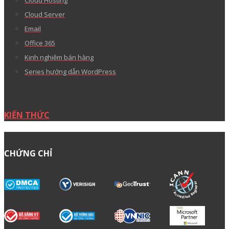
TẢI ỨNG DỤNG
TRỤ SỞ CHÍNH
12A Núi Thành, Phường Tân Bình, TP.Hồ Chí Minh, Việt
Nam
VĂN PHÒNG MIỀN NAM