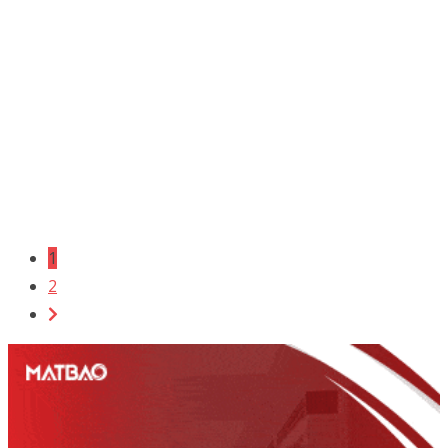
1
2
Góp ý sản phẩm?