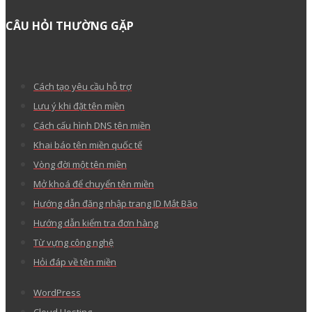
KIẾN THỨC
CHỨNG CHỈ
THANH TOÁN