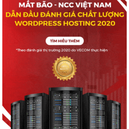
Không thể tìm thấy tính năng bạn đang tìm kiếm?
Đừng lo, chúng tôi ở đây để giúp bạn!
Gửi đề xuất
Quan tâm nhất
Hướng dẫn sử dụng công cụ “Installer By MatBao”
trên WordPress Hosting
Hướng dẫn tích hợp Liên hệ – Contact Form 7 vào
website WordPress
Hướng dẫn xuất bản LadiPage lên nền tảng
WordPress
Hướng dẫn ký chữ ký số vào file hợp đồng, bản khai
với phần mềm Foxit Reader
Hướng dẫn verify (xác thực) tên miền quốc tế sau
khi đăng ký
Tại sao tên miền .VN của tôi mới đăng ký lại bị