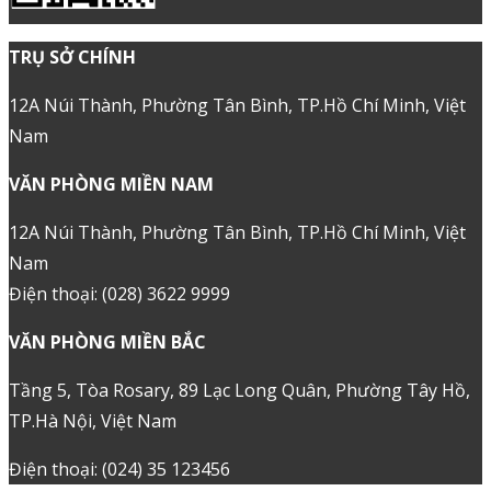
Công ty cổ phần Mắt Bão - Giấy phép kinh
doanh số: 0302712571 cấp ngày
04/09/2002 bởi Sở Kế Hoạch và Đầu Tư Tp.
Hồ Chí Minh.
Giấy phép cung cấp dịch vụ Viễn thông số
247/GP-CVT cấp ngày 08 tháng 05 năm
2018.