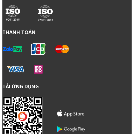
12A Núi Thành, Phường Tân Bình, TP.Hồ Chí Minh, Việt
Nam
Điện thoại: (028) 3622 9999
VĂN PHÒNG MIỀN BẮC
Tầng 5, Tòa Rosary, 89 Lạc Long Quân, Phường Tây Hồ,
TP.Hà Nội, Việt Nam
Điện thoại: (024) 35 123456
Copyright© Mat Bao Company. All
Reserved.
Sử dụng nội dung ở trang này và dịch vụ
tại Mắt Bão có nghĩa là bạn đồng ý với
Thỏa thuận sử dụng
và
Chính sách bảo
mật
của chúng tôi.