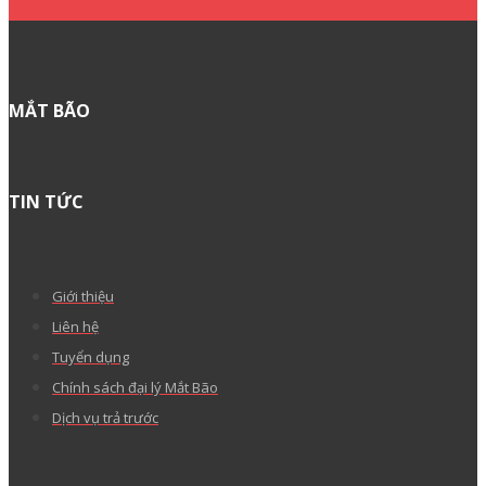
Thỏa thuận sử dụng
Thỏa thuận bảo mật thông tin
Hướng dẫn thanh toán
Văn bản pháp lý
Góp ý về tên miền “.VN”
Tranh chấp khiếu nại
Báo cáo lạm dụng
Than phiền chất lượng dịch vụ
Đề xuất tính năng sản phẩm
Kho giao diện WordPress cao cấp
CÂU HỎI THƯỜNG GẶP
Cách tạo yêu cầu hỗ trợ
Lưu ý khi đặt tên miền