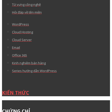
Từ vựng công nghệ
Hỏi đáp về tên miền
WordPress
Cloud Hosting
Cloud Server
Email
Office 365
Kinh nghiệm bán hàng
Series hướng dẫn WordPress
KIẾN THỨC
CHỨNG CHỈ