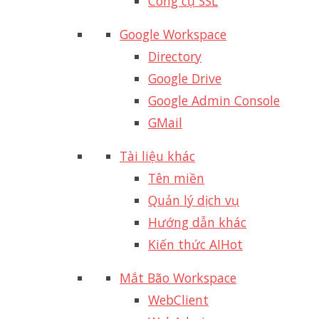
Công cụ SSL
Google Workspace
Directory
Google Drive
Google Admin Console
GMail
Tài liệu khác
Tên miền
Quản lý dịch vụ
Hướng dẫn khác
Kiến thức AI
Hot
Mắt Bão Workspace
WebClient