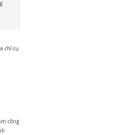
ng
a chỉ cụ
làm công
nh