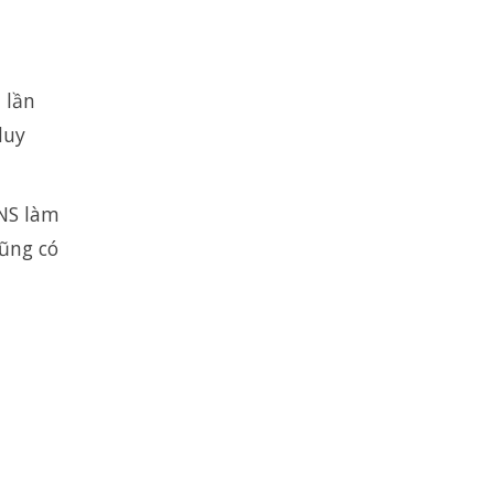
 lần
duy
DNS làm
cũng có