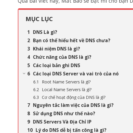
Qua bài viết này, Mắt Bão sẽ bật mí cho bạn D
MỤC LỤC
DNS Là gì?
Bạn có thể hiểu hết về DNS chưa?
Khái niệm DNS là gì?
Chức năng của DNS là gì?
Các loại bản ghi DNS
Các loại DNS Server và vai trò của nó
Root Name Servers là gì?
Local Name Servers là gì?
Cơ chế hoạt động của DNS là gì?
Nguyên tắc làm việc của DNS là gì?
Sử dụng DNS như thế nào?
DNS Servers Và Địa Chỉ IP
Lý do DNS dễ bị tấn công là gì?