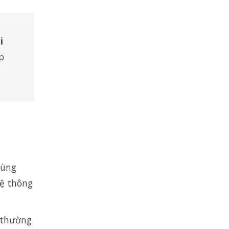
i
p
cùng
hệ thông
 thường