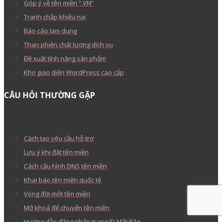
Góp ý về tên miền “.VN”
Tranh chấp khiếu nại
Báo cáo lạm dụng
Than phiền chất lượng dịch vụ
Đề xuất tính năng sản phẩm
Kho giao diện WordPress cao cấp
CÂU HỎI THƯỜNG GẶP
Cách tạo yêu cầu hỗ trợ
Lưu ý khi đặt tên miền
Cách cấu hình DNS tên miền
Khai báo tên miền quốc tế
Vòng đời một tên miền
Mở khoá để chuyển tên miền
Hướng dẫn đăng nhập trang ID Mắt Bão