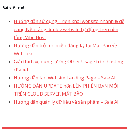
Bài viết mới
Hướng dẫn sử dụng Triển khai website nhanh & dễ
dàng Nền tảng deploy website tự động trên nền
tảng Vibe Host
Hướng dẫn trỏ tên miền đăng ký tại Mắt Bão về
Webcake
Giải thích về dung lượng Other Usage trên hosting
cPanel
Hướng dẫn tạo Website Landing Page – Sale AI
HƯỚNG DẪN UPDATE n8n LÊN PHIÊN BẢN MỚI
TRÊN CLOUD SERVER MẮT BÃO
Hướng dẫn quản lý dữ liệu và sản phẩm – Sale AI
Support 24/7
1900 1830 (1000₫/phút)