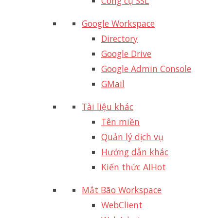
Công cụ SSL
Google Workspace
Directory
Google Drive
Google Admin Console
GMail
Tài liệu khác
Tên miền
Quản lý dịch vụ
Hướng dẫn khác
Kiến thức AI
Hot
Mắt Bão Workspace
WebClient