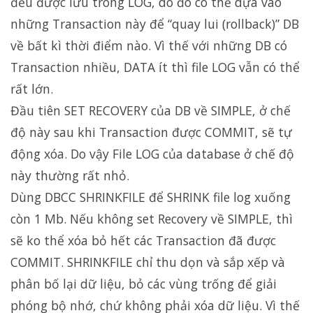
đều được lưu trong LOG, do đó có thể dựa vào
những Transaction này để “quay lui (rollback)” DB
về bất kì thời điểm nào. Vì thế với những DB có
Transaction nhiều, DATA ít thì file LOG vẫn có thể
rất lớn.
Đầu tiên SET RECOVERY của DB về SIMPLE, ở chế
độ này sau khi Transaction được COMMIT, sẽ tự
động xóa. Do vậy File LOG của database ở chế độ
này thường rất nhỏ.
Dùng DBCC SHRINKFILE để SHRINK file log xuống
còn 1 Mb. Nếu không set Recovery về SIMPLE, thì
sẽ ko thể xóa bỏ hết các Transaction đã được
COMMIT. SHRINKFILE chỉ thu dọn và sắp xếp và
phân bố lại dữ liệu, bỏ các vùng trống để giải
phóng bộ nhớ, chứ không phải xóa dữ liệu. Vì thế