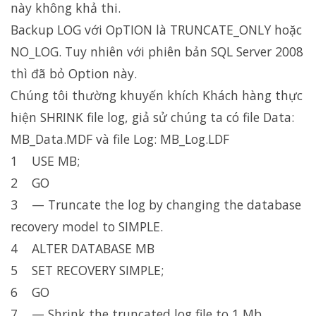
này không khả thi.
Backup LOG với OpTION là TRUNCATE_ONLY hoặc
NO_LOG. Tuy nhiên với phiên bản SQL Server 2008
thì đã bỏ Option này.
Chúng tôi thường khuyến khích Khách hàng thực
hiện SHRINK file log, giả sử chúng ta có file Data:
MB_Data.MDF và file Log: MB_Log.LDF
1 USE MB;
2 GO
3 — Truncate the log by changing the database
recovery model to SIMPLE.
4 ALTER DATABASE MB
5 SET RECOVERY SIMPLE;
6 GO
7 — Shrink the truncated log file to 1 Mb.