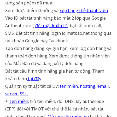
từng sản phẩm đã mua.
Xem được điểm thưởng và
xếp hạng thẻ thành viên
.
Vào ID bật tắt tính năng bảo mật 2 lớp qua Google
Authenticator,
đổi mật khẩu ID
, bật tắt auto call,
SMS. Bật tắt tính năng login id.matbao.net thông qua
tài khoản Google hay Facebook.
Tạo đơn hàng đăng ký/ gia hạn, xem log đơn hàng và
thanh toán đơn hàng. Xem được thông tin nhân viên
của Mắt Bão đã và đang xử lý đơn hàng.
Bật tắt cấu hình tính năng gia hạn tự động. Tham
khảo thêm
tại đây
Quản trị kỹ thuật tất cả DV:
tên miền
,
hosting
,
email
,
server
,
SSL
,…
+
Tên miền
: trỏ tên miền, đổi DNS, lấy authecode
(EPP) đối với TMQT với chủ thể là cá nhân, bật tắt
tính năng ID protect.
Mở tạm tên miền .vn
bị khóa do