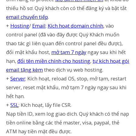
thiếu hồ sơ. Quý khách còn có thể đăng ký và bật tắt
email chuyển tiếp
.
+
Hosting
/
Email
:
Kích hoạt domain chính
, vào
control panel (đã vào đây được Quý Khách muốn
thao tác gì liên quan đến control panel đều được),
đổi mật khẩu host,
mở tạm 7 ngày
ngay sau khi hết
hạn,
đổi tên miền chính cho hosting
,
tự kích hoạt gói
email tặng kèm
theo dịch vụ web hosting.
+
Server
: Kích hoạt, reload OS, stop, mở tạm, restart
server, reset mật khẩu, mở tạm 7 ngày ngay sau khi
hết hạn.
+
SSL
: Kích hoạt, lấy file CSR.
Nạp tiền ID, xem log giao dich. Quý khách có thể nạp
tiền online bằng các thẻ master, visa, paypal, thẻ
ATM hay tiền mặt đều được.