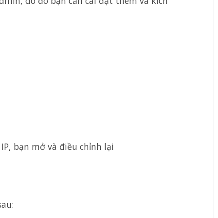
Admin, do đó bạn cần cài đặt thêm và kích
IP, bạn mở và điều chỉnh lại
sau: