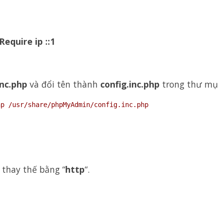
Require ip ::1
inc.php
và đổi tên thành
config.inc.php
trong thư m
hp /usr/share/phpMyAdmin/config.inc.php
à thay thế bằng “
http
“.