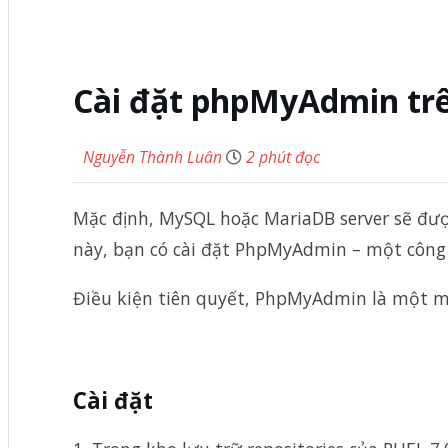
Cài đặt phpMyAdmin tr
Nguyễn Thành Luân
2 phút đọc
Mặc định, MySQL hoặc MariaDB server sẽ được
này, bạn có cài đặt PhpMyAdmin – một công c
Điều kiện tiên quyết, PhpMyAdmin là một m
Cài đặt