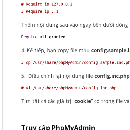
# Require ip 127.0.0.1
# Require ip ::1
Thêm nội dung sau vào ngay bên dưới dòng
Require
 all granted
4. Kế tiếp, bạn copy file mẫu
config.sample.
# cp /usr/share/phpMyAdmin/config.sample.inc.p
5. Điều chỉnh lại nội dung file
config.inc.php
# vi /usr/share/phpMyAdmin/config.inc.php
Tìm tất cả các giá trị “
cookie
” có trong file v
Truy cập PhpMyAdmin