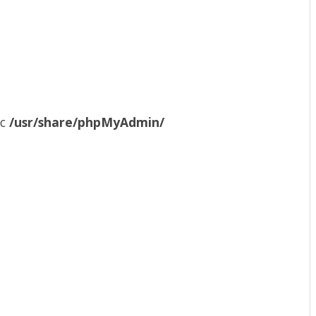
ục
/usr/share/phpMyAdmin/