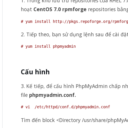
1. Trong kho lưu trữ repositories của RHEL 
hoạt
CentOS 7.0 rpmforge
repositories bằn
# yum install http://pkgs.repoforge.org/rpmfor
2. Tiếp theo, bạn sử dụng lệnh sau để cài 
# yum install phpmyadmin
Cấu hình
3. Kế tiếp, để cấu hình PhpMyAdmin chấp nhậ
file
phpmyadmin.conf.
# vi  /etc/httpd/conf.d/phpmyadmin.conf
Tìm đến block <Directory /usr/share/phpMyA