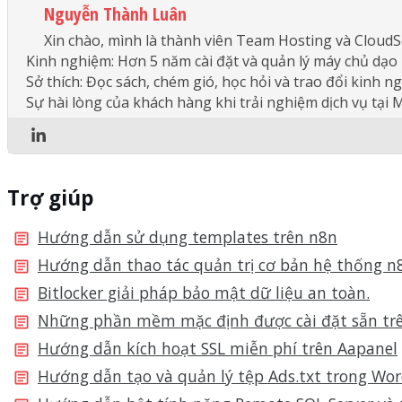
Nguyễn Thành Luân
Xin chào, mình là thành viên Team Hosting và CloudS
Kinh nghiệm: Hơn 5 năm cài đặt và quản lý máy chủ dạo
Sở thích: Đọc sách, chém gió, học hỏi và trao đổi kinh n
Sự hài lòng của khách hàng khi trải nghiệm dịch vụ tại M
Trợ giúp
Hướng dẫn sử dụng templates trên n8n
Hướng dẫn thao tác quản trị cơ bản hệ thống n
Bitlocker giải pháp bảo mật dữ liệu an toàn.
Những phần mềm mặc định được cài đặt sẵn trên
Hướng dẫn kích hoạt SSL miễn phí trên Aapanel
Hướng dẫn tạo và quản lý tệp Ads.txt trong Wor