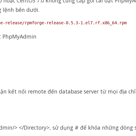
7.0 hoặc CentOS 7.0 không cung cấp gói cài đặt PhpMy
g lệnh bên dưới.
ge-release/rpmforge-release-0.5.3-1.el7.rf.x86_64.rpm
đặt PhpMyAdmin
n kết nối remote đến database server từ mọi địa chỉ 
dmin/> </Directory>, sử dụng # để khóa những dòng 