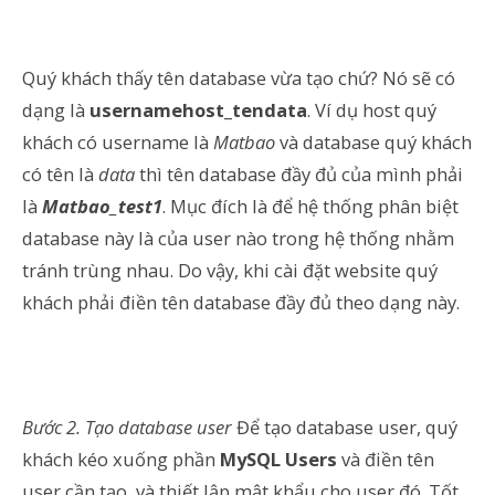
Quý khách thấy tên database vừa tạo chứ? Nó sẽ có
dạng là
usernamehost_tendata
. Ví dụ host quý
khách có username là
Matbao
và database quý khách
có tên là
data
thì tên database đầy đủ của mình phải
là
Matbao_test1
. Mục đích là để hệ thống phân biệt
database này là của user nào trong hệ thống nhằm
tránh trùng nhau. Do vậy, khi cài đặt website quý
khách phải điền tên database đầy đủ theo dạng này.
Bước 2. Tạo database user
Để tạo database user, quý
khách kéo xuống phần
MySQL Users
và điền tên
user cần tạo, và thiết lập mật khẩu cho user đó. Tốt