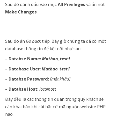
Sau đó đánh dấu vào mục
All Privileges
và ấn nút
Make Changes
.
Sau đó ấn
Go back
tiếp. Bây giờ chúng ta đã có một
database thông tin để kết nối như sau:
–
Databse Name:
Matbao_test1
–
Database User:
Matbao_test1
–
Databse Password:
[mật khẩu]
–
Databse Host:
localhost
Đây đều là các thông tin quan trọng quý khách sẽ
cần khai báo khi cài bất cứ mã nguồn website PHP
nào.