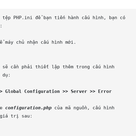
 tệp PHP.ini để bạn tiến hành cấu hình, bạn có 
ể máy chủ nhận cấu hình mới.

 sẽ cần phải thiết lập thêm trong cấu hình 
> Global Configuration >> Server >> Error 
e 
configuration.php
 của mã nguồn, cấu hình 
giá trị sau:
