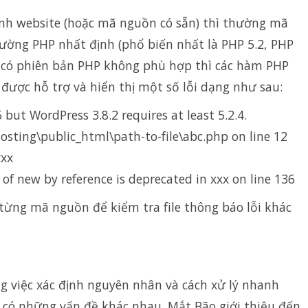
ình website (hoặc mã nguồn có sẵn) thì thường mã
ường PHP nhất định (phổ biến nhất là PHP 5.2, PHP
ng có phiên bản PHP không phù hợp thì các hàm PHP
được hỗ trợ và hiển thị một số lỗi dạng như sau:
 but WordPress 3.8.2 requires at least 5.2.4.
osting\public_html\path-to-file\abc.php on line 12
xxx
of new by reference is deprecated in xxx on line 136
 từng mã nguồn để kiểm tra file thông báo lỗi khác
ng việc xác định nguyên nhân và cách xử lý nhanh
 có những vấn đề khác nhau. Mắt Bão giới thiệu đến