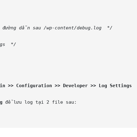
 đường dẫn sau /wp-content/debug.log  */
gs  */
in >> Configuration >> Developer >> Log Settings 
g
 để lưu log tại 2 file sau:
