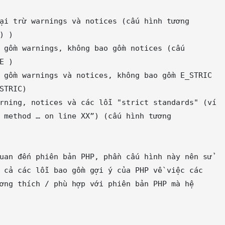
ại trừ warnings và notices (cấu hình tương 
 gồm warnings, không bao gồm notices (cấu 
 gồm warnings và notices, không bao gồm E_STRIC 
rning, notices và các lỗi "strict standards" (ví 
 method … on line XX”) (cấu hình tương 
uan đến phiên bản PHP, phần cấu hình này nên sử 
 cả các lỗi bao gồm gợi ý của PHP về việc các 
ơng thích / phù hợp với phiên bản PHP mà hệ 