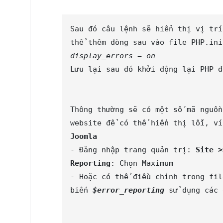
Sau đó câu lệnh sẽ hiển thị vị trí
display_errors = on
Lưu lại sau đó khởi động lại PHP đ
Thông thường sẽ có một số mã nguồn
Joomla  
- Đăng nhập trang quản trị: 
Site >
Reporting
: Chọn Maximum

- Hoặc có thể điều chỉnh trong fil
biến 
$error_reporting
 sử dụng các 