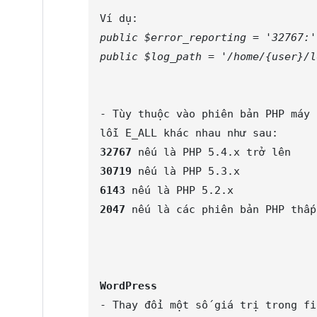
public $error_reporting = '32767:'
public $log_path = '/home/{user}/l
- Tùy thuộc vào phiên bản PHP máy 
32767
30719
6143
2047
 nếu là các phiên bản PHP thấp
WordPress
- Thay đổi một số giá trị trong fi