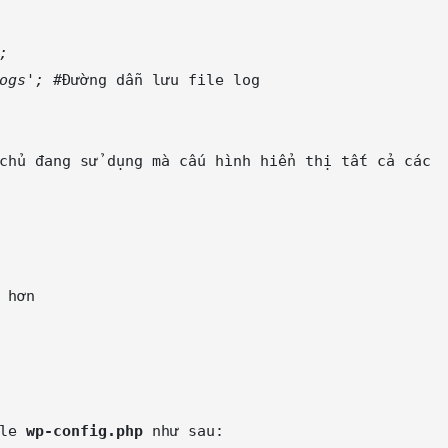
;
ogs';
 #Đường dẫn lưu file log

chủ đang sử dụng mà cấu hình hiển thị tất cả các 
 hơn

le 
wp-config.php
 như sau:
