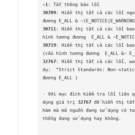
-1
30709
: Hiển thị tất cả các lỗi ngo
30711
: Hiển thị tất cả các lỗi bao
30719
: Hiển thị tất cả các lỗi bao
32767
: Hiển thị tất cả các lỗi, wa
dụ:  “Strict Standards: Non-static
đương E_ALL )

- Với mục đích kiểm tra lỗi liên q
dụng giá trị 
32767 
để hiển thị tất
hàm mà mã nguồn đang sử dụng có tư
thống đang sử dụng hay không.
