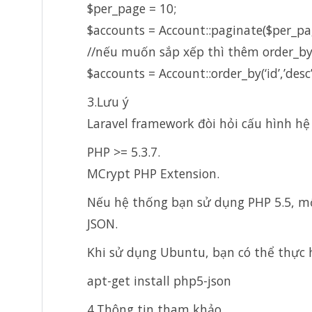
$per_page = 10;
$accounts = Account::paginate($per_pa
//nếu muốn sắp xếp thì thêm order_by
$accounts = Account::order_by(‘id’,’des
3.Lưu ý
Laravel framework đòi hỏi cấu hình hệ
PHP >= 5.3.7.
MCrypt PHP Extension.
Nếu hệ thống bạn sử dụng PHP 5.5, mộ
JSON.
Khi sử dụng Ubuntu, bạn có thể thực 
apt-get install php5-json
4.Thông tin tham khảo