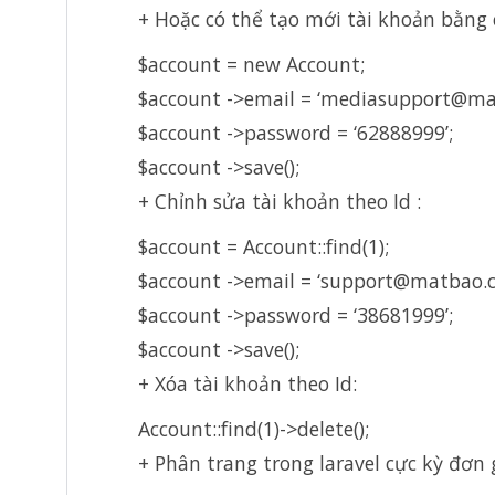
+ Hoặc có thể tạo mới tài khoản bằng 
$account = new Account;
$account ->email = ‘mediasupport@ma
$account ->password = ‘62888999’;
$account ->save();
+ Chỉnh sửa tài khoản theo Id :
$account = Account::find(1);
$account ->email = ‘support@matbao.c
$account ->password = ‘38681999’;
$account ->save();
+ Xóa tài khoản theo Id:
Account::find(1)->delete();
+ Phân trang trong laravel cực kỳ đơn g