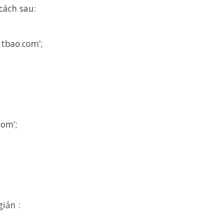
cách sau:
tbao.com’;
om’;
iản :