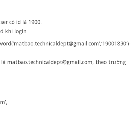
ser có id là 1900.
d khi login
word(‘matbao.technicaldept@gmail.com’,’19001830′)-
trị là matbao.technicaldept@gmail.com, theo trường
m’,