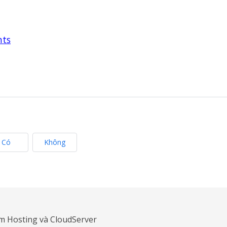
nts
Có
Không
am Hosting và CloudServer