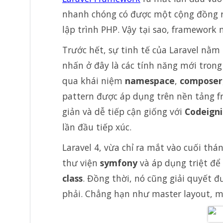
nhanh chóng có được một cộng đồng rấ
lập trình PHP. Vậy tại sao, framework 
Trước hết, sự tinh tế của Laravel nằ
nhấn ở đây là các tính năng mới tron
qua khái niệm
namespace
,
composer
pattern được áp dụng trên nền tảng f
giản và dễ tiếp cận giống với
Codeign
lần đầu tiếp xúc.
Laravel 4, vừa chỉ ra mắt vào cuối thá
thư viện
symfony
và áp dụng triệt để
class
. Đồng thời, nó cũng giải quyết
phải. Chẳng hạn như master layout, m