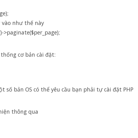
ge);
 vào như thế này
c’)->paginate($per_page);
 thống cơ bản cài đặt:
t số bản OS có thể yêu cầu bạn phải tự cài đặt PHP
hiện thông qua