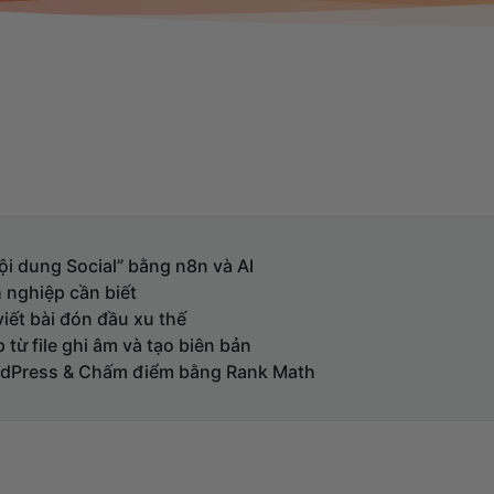
i dung Social” bằng n8n và AI
 nghiệp cần biết
iết bài đón đầu xu thế
từ file ghi âm và tạo biên bản
rdPress & Chấm điểm bằng Rank Math