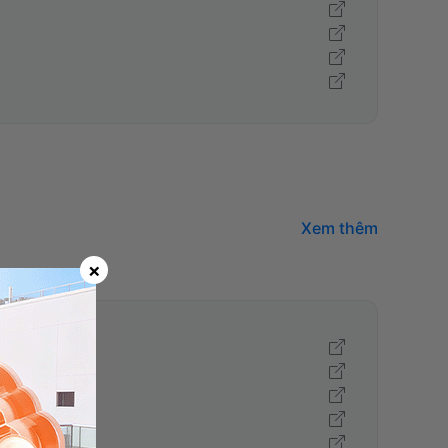
Xem thêm
×
ảnh]