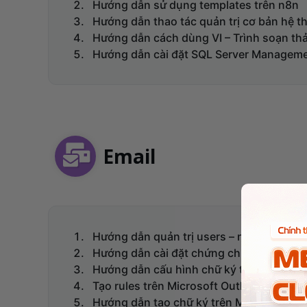
Hướng dẫn sử dụng templates trên n8n
Hướng dẫn thao tác quản trị cơ bản hệ 
Hướng dẫn cách dùng VI – Trình soạn th
Hướng dẫn cài đặt SQL Server Managemen
Email
Hướng dẫn quản trị users – người dùng 
Hướng dẫn cài đặt chứng chỉ Email (S/MI
Hướng dẫn cấu hình chữ ký trên Email Pr
Tạo rules trên Microsoft Outlook
Hướng dẫn tạo chữ ký trên Microsoft Ou