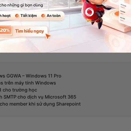
ows GGWA – Windows 11 Pro
s trên máy tính Windows
1 cho trường học
nh SMTP cho dịch vụ Microsoft 365
cho member khi sử dụng Sharepoint