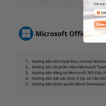
Microsoft Office 365
Hướng dẫn kích hoạt Key License Wind
Hướng dẫn tải phần mềm Microsoft Team
Hướng dẫn đăng ký Microsoft 365 Edu A
Hướng dẫn bật xác thực 2 lớp và Cấu hì
Hướng dẫn phân quyền Block Download 