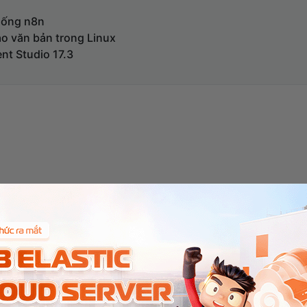
thống n8n
ảo văn bản trong Linux
t Studio 17.3
trên giao diện Email Pro v4 ( giao diện cũ )
ME) trên Outlook
o v4 bằng Canvato – Email Signature Business [Video/Hình 
tlook