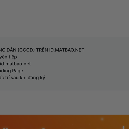
 DÂN (CCCD) TRÊN ID.MATBAO.NET
yển tiếp
 id.matbao.net
nding Page
ốc tế sau khi đăng ký