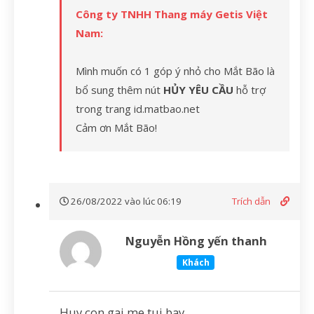
Công ty TNHH Thang máy Getis Việt
Nam:
Mình muốn có 1 góp ý nhỏ cho Mắt Bão là
bổ sung thêm nút
HỦY YÊU CẦU
hỗ trợ
trong trang id.matbao.net
Cảm ơn Mắt Bão!
26/08/2022 vào lúc 06:19
Trích dẫn
Nguyễn Hồng yến thanh
Khách
Huy con gai me tui bay