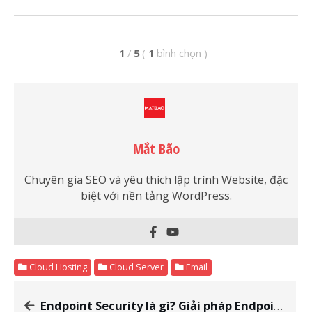
1
/
5
(
1
bình chọn
)
Mắt Bão
Chuyên gia SEO và yêu thích lập trình Website, đặc
biệt với nền tảng WordPress.
Cloud Hosting
Cloud Server
Email
Endpoint Security là gì? Giải pháp Endpoint Security làm việc từ xa