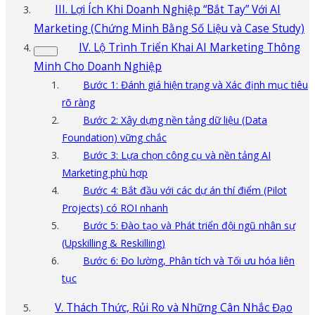
III. Lợi Ích Khi Doanh Nghiệp “Bắt Tay” Với AI
Marketing (Chứng Minh Bằng Số Liệu và Case Study)
IV. Lộ Trình Triển Khai AI Marketing Thông
Minh Cho Doanh Nghiệp
Bước 1: Đánh giá hiện trạng và Xác định mục tiêu
rõ ràng
Bước 2: Xây dựng nền tảng dữ liệu (Data
Foundation) vững chắc
Bước 3: Lựa chọn công cụ và nền tảng AI
Marketing phù hợp
Bước 4: Bắt đầu với các dự án thí điểm (Pilot
Projects) có ROI nhanh
Bước 5: Đào tạo và Phát triển đội ngũ nhân sự
(Upskilling & Reskilling)
Bước 6: Đo lường, Phân tích và Tối ưu hóa liên
tục
V. Thách Thức, Rủi Ro và Những Cân Nhắc Đạo