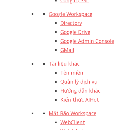
Công cụ SSL
Google Workspace
Directory
Google Drive
Google Admin Console
GMail
Tài liệu khác
Tên miền
Quản lý dịch vụ
Hướng dẫn khác
Kiến thức AI
Hot
Mắt Bão Workspace
WebClient