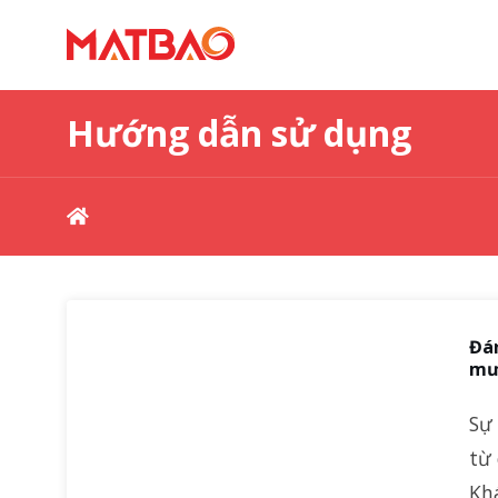
Hướng dẫn sử dụng
Đán
mư
Sự 
từ 
Kh