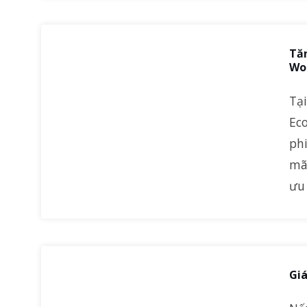
Tăn
Wo
Tạ
Ec
ph
mã
ưu
Giá