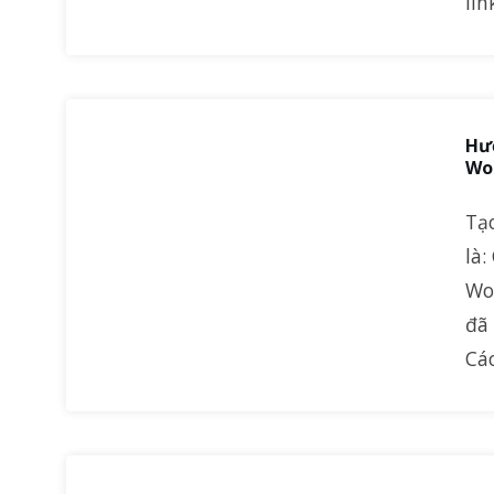
li
Hướ
Wo
Tạ
là:
Wor
đã
Các