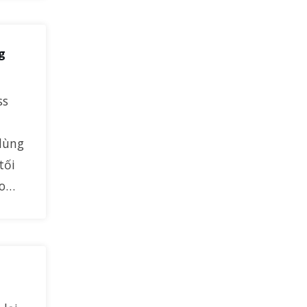
g
ss
dùng
tối
ão…