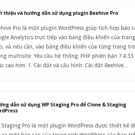
i thiệu và hướng dẫn sử dụng plugin Beehive Pro
hive Pro là một plugin WordPress giúp tích hợp báo c
gle Analytics trực tiếp vào bảng điều khiển của tran
b, và nếu cần, vào bảng điều khiển của từng trang tr
g multisite. Yêu cầu hệ thống: PHP phiên bản 7.4.33
c cao hơn. 1. Cài đặt và cấu hình: Cài đặt Beehive…
ớng dẫn sử dụng WP Staging Pro để Clone & Staging
rdPress
 Staging Pro là một plugin WordPress được thiết kế đ
o ra một bản sao của trang web WordPress của bạn tr