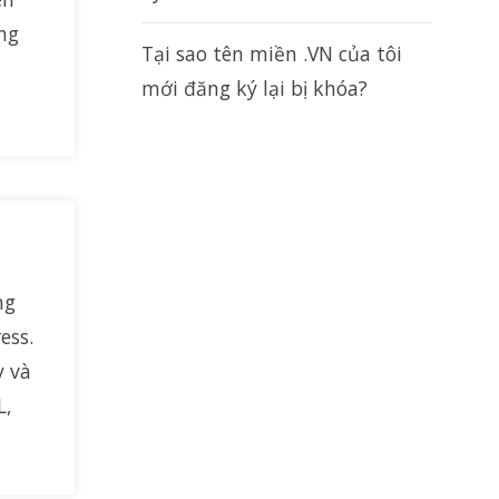
ng
Tại sao tên miền .VN của tôi
mới đăng ký lại bị khóa?
ng
ess.
y và
L,