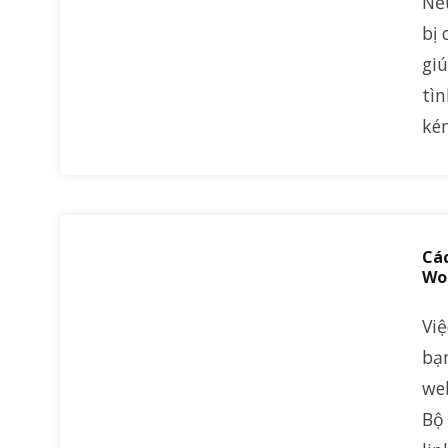
Nếu
bị 
gi
tì
ké
Cá
Wo
Vi
bạ
we
Bộ