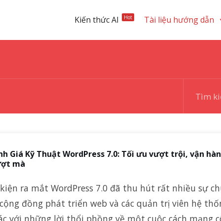
Hot
Kiến thức AI
Tài liệu hướng dẫn
h Giá Kỹ Thuật WordPress 7.0: Tối ưu vượt trội, vận hà
ợt mà
kiện ra mắt WordPress 7.0 đã thu hút rất nhiều sự ch
cộng đồng phát triển web và các quản trị viên hệ thố
ác với những lời thổi phồng về một cuộc cách mạng 