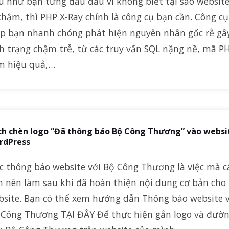
 như bạn từng đau đầu vì không biết tại sao website
chậm, thì PHP X-Ray chính là công cụ bạn cần. Công c
úp bạn nhanh chóng phát hiện nguyên nhân gốc rễ gâ
nh trạng chậm trễ, từ các truy vấn SQL nặng nề, mã P
m hiệu quả,…
ch chèn logo “Đã thông báo Bộ Công Thương” vào websi
rdPress
ệc thông báo website với Bộ Công Thương là việc mà c
n nên làm sau khi đã hoàn thiện nội dung cơ bản cho
bsite. Bạn có thể xem hướng dẫn Thông báo website 
 Công Thương TẠI ĐÂY Để thực hiện gắn logo và đườ