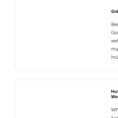
Giớ
Bee
Goo
we
mạn
hoặ
Hư
Wo
WP
tạ