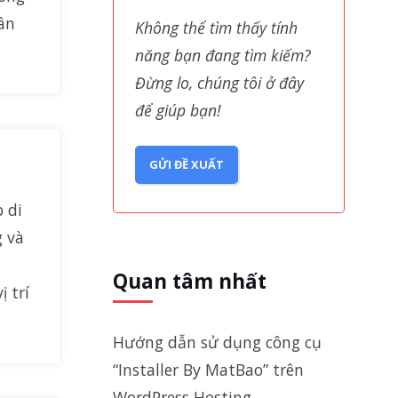
hân
Không thể tìm thấy tính
năng bạn đang tìm kiếm?
Đừng lo, chúng tôi ở đây
để giúp bạn!
GỬI ĐỀ XUẤT
 di
g và
Quan tâm nhất
 trí
Hướng dẫn sử dụng công cụ
“Installer By MatBao” trên
WordPress Hosting