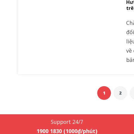
Hư
trê
Ch
đổi
liệ
về 
bả
1
2
Support 24/7
1900 1830 (1000₫/phút)