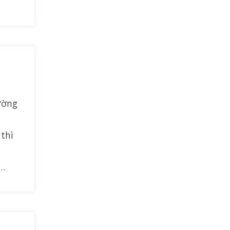
ường
 thì
à…