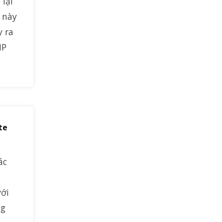
 lại
ụ này
y ra
HP
te
ác
với
ng