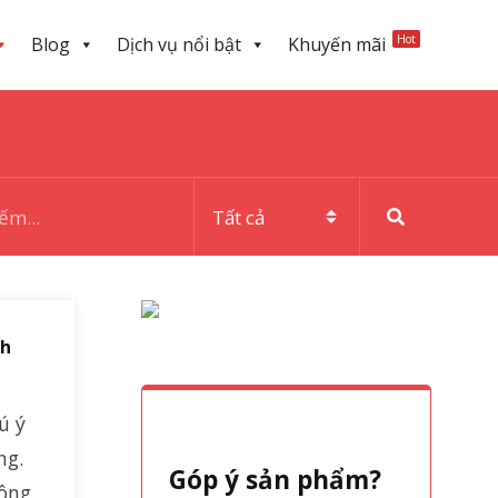
Hot
Blog
Dịch vụ nổi bật
Khuyến mãi
nh
ú ý
ng.
Góp ý sản phẩm?
công