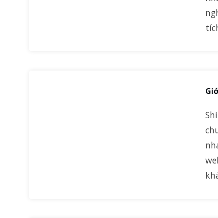
ngh
tí
Giớ
Sh
ch
nh
web
kh