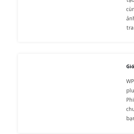
cù
ản
tr
Giớ
WP
pl
Ph
ch
bạn