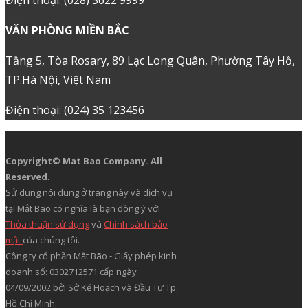
VĂN PHÒNG MIỀN BẮC
Tầng 5, Tòa Rosary, 89 Lạc Long Quân, Phường Tây Hồ,
TP.Hà Nội, Việt Nam
Điện thoại: (024) 35 123456
Copyright© Mat Bao Company. All
Reserved.
Sử dụng nội dung ở trang này và dịch vụ
tại Mắt Bão có nghĩa là bạn đồng ý với
Thỏa thuận sử dụng
và
Chính sách bảo
mật
của chúng tôi.
Công ty cổ phần Mắt Bão - Giấy phép kinh
doanh số: 0302712571 cấp ngày
04/09/2002 bởi Sở Kế Hoạch và Đầu Tư Tp.
Hồ Chí Minh.