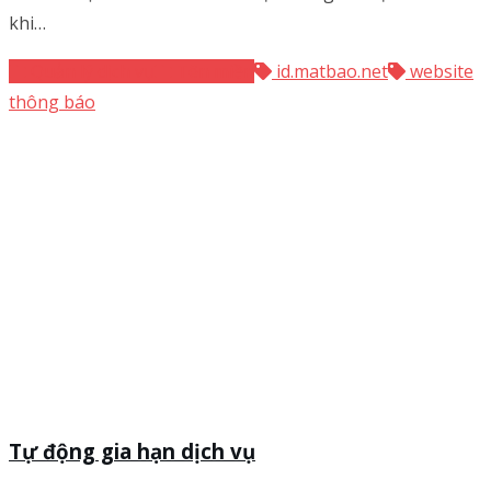
khi…
Quản lý dịch vụ
Tên miền
id.matbao.net
website
thông báo
Tự động gia hạn dịch vụ