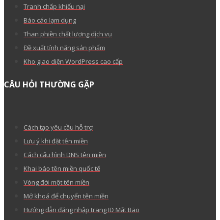
Tranh chấp khiếu nại
Báo cáo lạm dụng
Than phiền chất lượng dịch vụ
Đề xuất tính năng sản phẩm
Kho giao diện WordPress cao cấp
CÂU HỎI THƯỜNG GẶP
Cách tạo yêu cầu hỗ trợ
Lưu ý khi đặt tên miền
Cách cấu hình DNS tên miền
Khai báo tên miền quốc tế
Vòng đời một tên miền
Mở khoá để chuyển tên miền
Hướng dẫn đăng nhập trang ID Mắt Bão