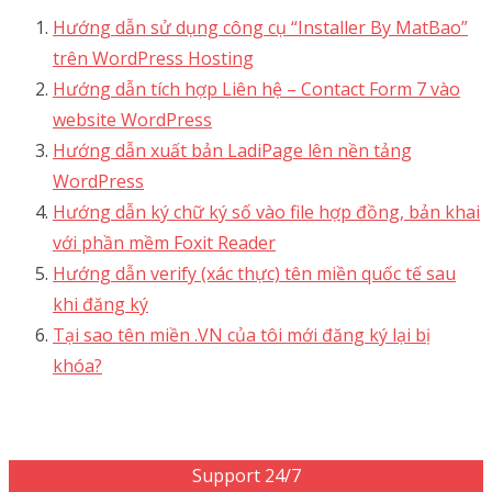
Hướng dẫn sử dụng công cụ “Installer By MatBao”
trên WordPress Hosting
Hướng dẫn tích hợp Liên hệ – Contact Form 7 vào
website WordPress
Hướng dẫn xuất bản LadiPage lên nền tảng
WordPress
Hướng dẫn ký chữ ký số vào file hợp đồng, bản khai
với phần mềm Foxit Reader
Hướng dẫn verify (xác thực) tên miền quốc tế sau
khi đăng ký
Tại sao tên miền .VN của tôi mới đăng ký lại bị
khóa?
Support 24/7
1900 1830 (1000₫/phút)
Support 24/7