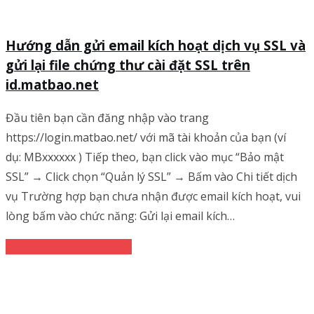
Hướng dẫn gửi email kích hoạt dịch vụ SSL và
gửi lại file chứng thư cài đặt SSL trên
id.matbao.net
Đầu tiên bạn cần đăng nhập vào trang
https://login.matbao.net/ với mã tài khoản của bạn (ví
dụ: MBxxxxxx ) Tiếp theo, bạn click vào mục “Bảo mật
SSL” → Click chọn “Quản lý SSL” → Bấm vào Chi tiết dịch
vụ Trường hợp bạn chưa nhận được email kích hoạt, vui
lòng bấm vào chức năng: Gửi lại email kích…
Quản lý dịch vụ
SSL