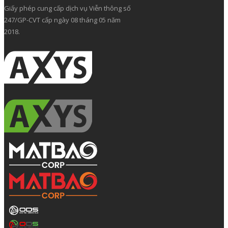
Giấy phép cung cấp dịch vụ Viễn thông số
247/GP-CVT cấp ngày 08 tháng 05 năm
2018.