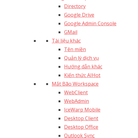
Directory
Google Drive
Google Admin Console
GMail
Tài liệu khác
Tên miền
Quản lý dịch vụ
Hướng dẫn khác
Kiến thức AI
Hot
Mắt Bão Workspace
WebClient
WebAdmin
IceWarp Mobile
Desktop Client
Desktop Office
Outlook Sync