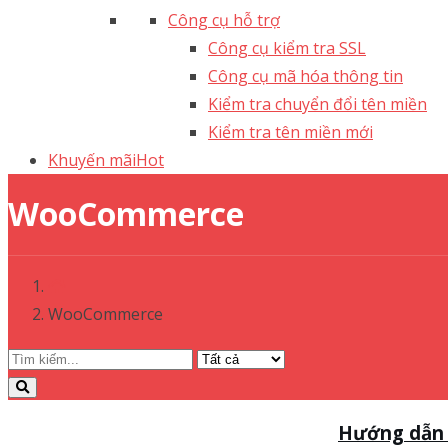
Công cụ hỗ trợ
Công cụ kiểm tra SSL
Công cụ mã hóa thông tin
Kiểm tra chuyển đổi tên miền
Kiểm tra tên miền mới
Khuyến mãi
Hot
WooCommerce
WooCommerce
Hướng dẫn 