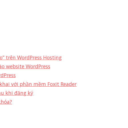
o” trên WordPress Hosting
ào website WordPress
rdPress
 khai với phần mềm Foxit Reader
au khi đăng ký
 khóa?
Support 24/7
1900 1830 (1000₫/phút)