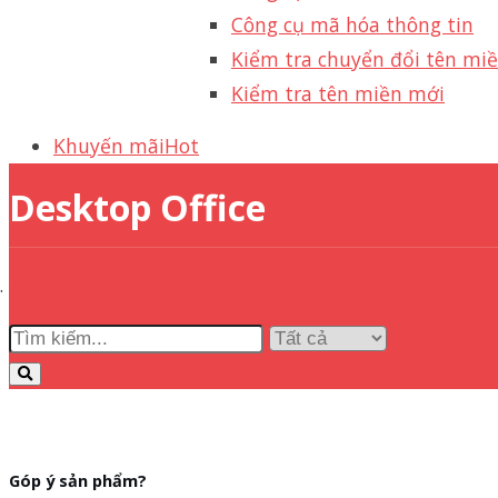
Công cụ mã hóa thông tin
Kiểm tra chuyển đổi tên mi
Kiểm tra tên miền mới
Khuyến mãi
Hot
Desktop Office
Góp ý sản phẩm?