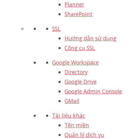
Planner
SharePoint
SSL
Hướng dẫn sử dụng
Công cụ SSL
Google Workspace
Directory
Google Drive
Google Admin Console
GMail
Tài liệu khác
Tên miền
Quản lý dịch vụ