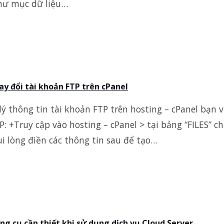
hư mục dữ liệu…
ay đổi tài khoản FTP trên cPanel
ý thông tin tài khoản FTP trên hosting – cPanel bạn v
: +Truy cập vào hosting – cPanel > tại bảng “FILES” 
i lòng điền các thông tin sau để tạo…
g cụ cần thiết khi sử dụng dịch vụ Cloud Server