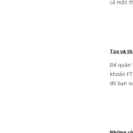
cả một t
Tạo và th
Để quản l
khoản FTP
đó bạn vu
Những côn