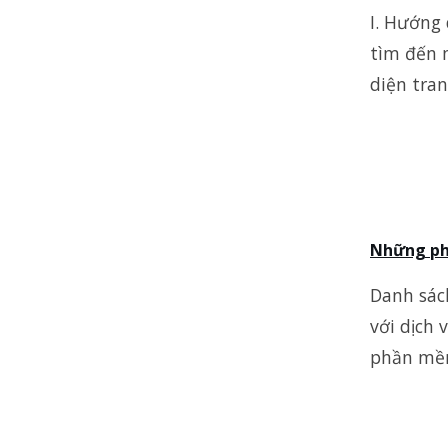
I. Hướng 
tìm đến m
diện tra
Những phầ
Danh sác
với dịch 
phần mềm