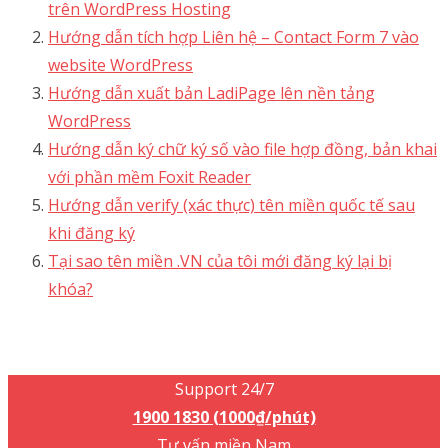
trên WordPress Hosting
Hướng dẫn tích hợp Liên hệ – Contact Form 7 vào
website WordPress
Hướng dẫn xuất bản LadiPage lên nền tảng
WordPress
Hướng dẫn ký chữ ký số vào file hợp đồng, bản khai
với phần mềm Foxit Reader
Hướng dẫn verify (xác thực) tên miền quốc tế sau
khi đăng ký
Tại sao tên miền .VN của tôi mới đăng ký lại bị
khóa?
Support 24/7
1900 1830 (1000₫/phút)
Support 24/7
1900 1830 (1000₫/phút)
Tư vấn miền Nam