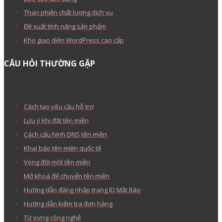
Than phiền chất lượng dịch vụ
Đề xuất tính năng sản phẩm
Kho giao diện WordPress cao cấp
CÂU HỎI THƯỜNG GẶP
Cách tạo yêu cầu hỗ trợ
Lưu ý khi đặt tên miền
Cách cấu hình DNS tên miền
Khai báo tên miền quốc tế
Vòng đời một tên miền
Mở khoá để chuyển tên miền
Hướng dẫn đăng nhập trang ID Mắt Bão
Hướng dẫn kiểm tra đơn hàng
Từ vựng công nghệ