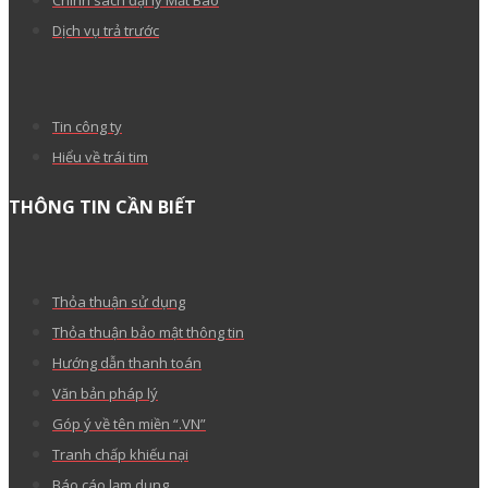
Chính sách đại lý Mắt Bão
Dịch vụ trả trước
Tin công ty
Hiểu về trái tim
THÔNG TIN CẦN BIẾT
Thỏa thuận sử dụng
Thỏa thuận bảo mật thông tin
Hướng dẫn thanh toán
Văn bản pháp lý
Góp ý về tên miền “.VN”
Tranh chấp khiếu nại
Báo cáo lạm dụng