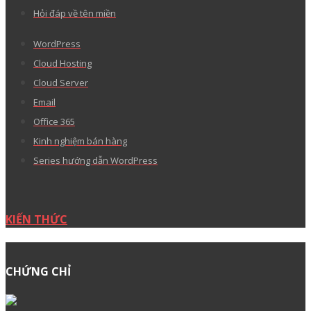
Hỏi đáp về tên miền
WordPress
Cloud Hosting
Cloud Server
Email
Office 365
Kinh nghiệm bán hàng
Series hướng dẫn WordPress
KIẾN THỨC
CHỨNG CHỈ