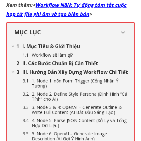
Xem thêm:<
Workflow N8N: Tự động tóm tắt cuộc
họp từ file ghi âm và tạo biên bản
>
MỤC LỤC
I. Mục Tiêu & Giới Thiệu
Workflow sẽ làm gì?
II. Các Bước Chuẩn Bị Cần Thiết
III. Hướng Dẫn Xây Dựng Workflow Chi Tiết
1. Node 1: n8n Form Trigger (Cổng Nhận Ý
Tưởng)
2. Node 2: Define Style Persona (Định Hình “Cá
Tính” cho AI)
3. Node 3 & 4: OpenAI – Generate Outline &
Write Full Content (AI Bắt Đầu Sáng Tạo)
4. Node 5: Parse JSON Content (Xử Lý và Tổng
Hợp Dữ Liệu)
5. Node 6: OpenAI – Generate Image
Description (AI Gợi Ý Hình Ảnh)