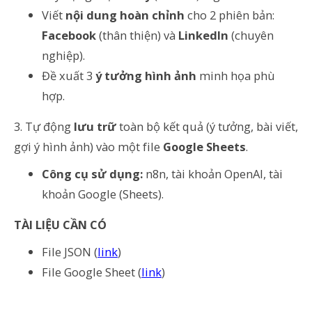
Viết
nội dung hoàn chỉnh
cho 2 phiên bản:
Facebook
(thân thiện) và
LinkedIn
(chuyên
nghiệp).
Đề xuất 3
ý tưởng hình ảnh
minh họa phù
hợp.
3. Tự động
lưu trữ
toàn bộ kết quả (ý tưởng, bài viết,
gợi ý hình ảnh) vào một file
Google Sheets
.
Công cụ sử dụng:
n8n, tài khoản OpenAI, tài
khoản Google (Sheets).
TÀI LIỆU CẦN CÓ
File JSON (
link
)
File Google Sheet (
link
)