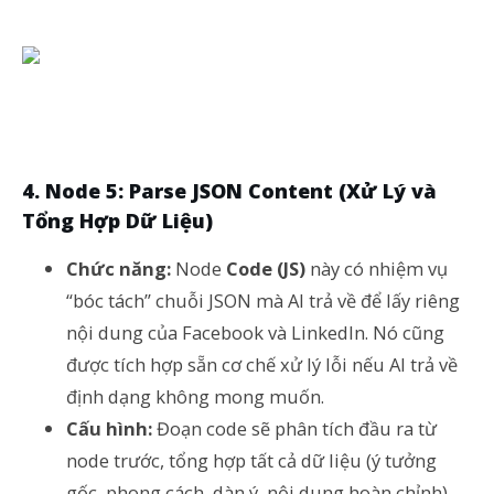
4. Node 5: Parse JSON Content (Xử Lý và
Tổng Hợp Dữ Liệu)
Chức năng:
Node
Code (JS)
này có nhiệm vụ
“bóc tách” chuỗi JSON mà AI trả về để lấy riêng
nội dung của Facebook và LinkedIn. Nó cũng
được tích hợp sẵn cơ chế xử lý lỗi nếu AI trả về
định dạng không mong muốn.
Cấu hình:
Đoạn code sẽ phân tích đầu ra từ
node trước, tổng hợp tất cả dữ liệu (ý tưởng
gốc, phong cách, dàn ý, nội dung hoàn chỉnh)