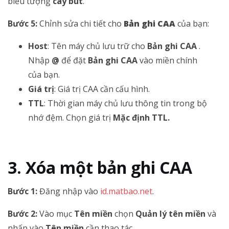
biểu tượng
cây bút
.
Bước 5:
Chỉnh sửa chi tiết cho
Bản ghi CAA
của bạn:
Host
: Tên máy chủ lưu trữ cho
Bản ghi CAA
.
Nhập
@
để đặt
Bản ghi CAA
vào miền chính
của bạn.
Giá trị
: Giá trị CAA cần cấu hình.
TTL
: Thời gian máy chủ lưu thông tin trong bộ
nhớ đệm. Chọn giá trị
Mặc định TTL.
Xóa một bản ghi CAA
Bước 1:
Đăng nhập vào
id.matbao.net
.
Bước 2:
Vào mục
Tên miền
chọn
Quản lý tên miền
và
nhấp vào
Tên miền
cần thao tác.