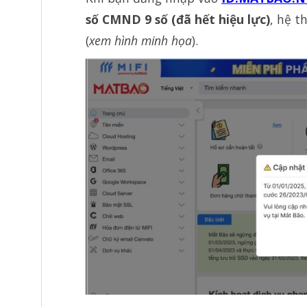
số CMND 9 số (đã hết hiệu lực)
, hệ t
(
xem hình minh họa
).