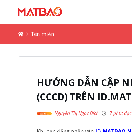
Tên miền
HƯỚNG DẪN CẬP N
(CCCD) TRÊN ID.MA
Nguyễn Thị Ngọc Bích
7 phút đọc
Khi bạn đăng nhập vào
ID.MATBAO.N