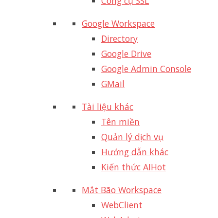
Công cụ SSL
Google Workspace
Directory
Google Drive
Google Admin Console
GMail
Tài liệu khác
Tên miền
Quản lý dịch vụ
Hướng dẫn khác
Kiến thức AI
Hot
Mắt Bão Workspace
WebClient