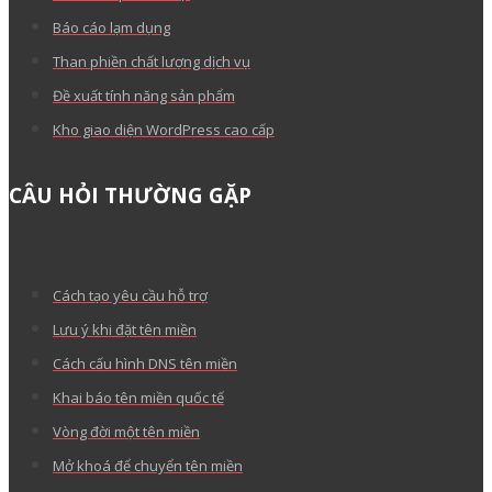
Báo cáo lạm dụng
Than phiền chất lượng dịch vụ
Đề xuất tính năng sản phẩm
Kho giao diện WordPress cao cấp
CÂU HỎI THƯỜNG GẶP
Cách tạo yêu cầu hỗ trợ
Lưu ý khi đặt tên miền
Cách cấu hình DNS tên miền
Khai báo tên miền quốc tế
Vòng đời một tên miền
Mở khoá để chuyển tên miền