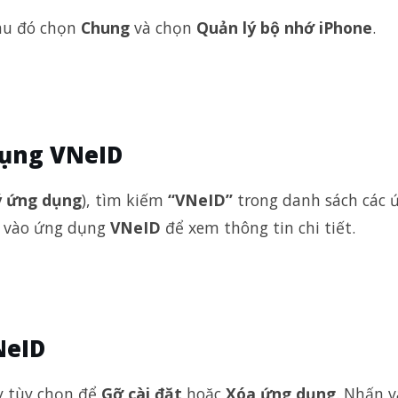
sau đó chọn
Chung
và chọn
Quản lý bộ nhớ iPhone
.
dụng VNeID
ý ứng dụng
), tìm kiếm
“VNeID”
trong danh sách các 
ấn vào ứng dụng
VNeID
để xem thông tin chi tiết.
NeID
ấy tùy chọn để
Gỡ cài đặt
hoặc
Xóa ứng dụng
. Nhấn v