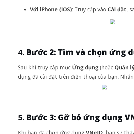
Với iPhone (iOS)
: Truy cập vào
Cài đặt
, 
Bước 2: Tìm và chọn ứng 
Sau khi truy cập mục
Ứng dụng
(hoặc
Quản l
dụng đã cài đặt trên điện thoại của bạn. Nh
Bước 3: Gỡ bỏ ứng dụng V
Khi bạn đã chọn ứng dụng
VNeID
, bạn sẽ th