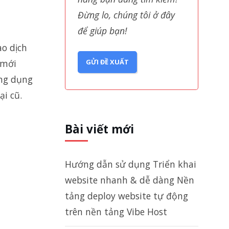
Đừng lo, chúng tôi ở đây
để giúp bạn!
ao dịch
 mới
GỬI ĐỀ XUẤT
ứng dụng
ại cũ.
Bài viết mới
Hướng dẫn sử dụng Triển khai
website nhanh & dễ dàng Nền
tảng deploy website tự động
trên nền tảng Vibe Host