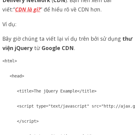
Delivery Network
(
CDN
). Bạn nên xem bài
viết:”
CDN là gì?
” để hiểu rõ về CDN hơn.
Ví dụ:
Bây giờ chúng ta viết lại ví dụ trên bởi sử dụng
thư
viện jQuery
từ
Google CDN
.
<html>

   <head>

      <title>The jQuery Example</title>

      <script type="text/javascript" src="http://ajax.g
      </script>
