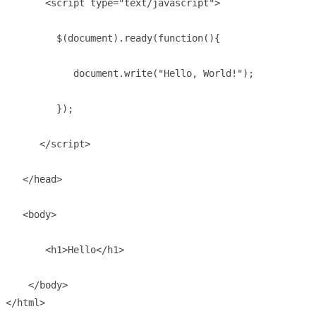
       <script type="text/javascript">

         $(document).ready(function(){

            document.write("Hello, World!");

         });

      </script>

   </head>

   <body>

       <h1>Hello</h1>

    </body>

</html>