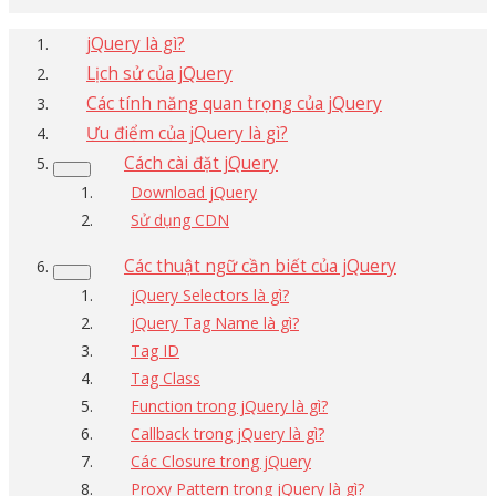
jQuery là gì?
Lịch sử của jQuery
Các tính năng quan trọng của jQuery
Ưu điểm của jQuery là gì?
Cách cài đặt jQuery
Download jQuery
Sử dụng CDN
Các thuật ngữ cần biết của jQuery
jQuery Selectors là gì?
jQuery Tag Name là gì?
Tag ID
Tag Class
Function trong jQuery là gì?
Callback trong jQuery là gì?
Các Closure trong jQuery
Proxy Pattern trong jQuery là gì?