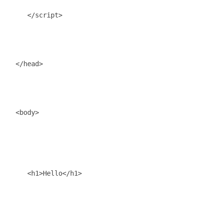
      </script>

   </head>

   <body>

      <h1>Hello</h1>
