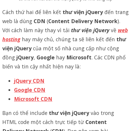
Cách thứ hai để liên kết
thư viện jQuery
đến trang
web là dùng
CDN
(
Content Delivery Network
).
Với cách làm này thay vì tải
thư viện jQuery
về
web
hosting
hay máy chủ, chúng ta sẽ liên kết đến
thư
viện jQuery
của một số nhà cung cấp như cộng
đồng
jQuery
,
Google
hay
Microsoft
. Các CDN phổ
biến và tin cậy nhất hiện nay là:
jQuery CDN
Google CDN
Microsoft CDN
Bạn có thể include
thư viện jQuery
vào trong
HTML code một cách trực tiếp từ
Content