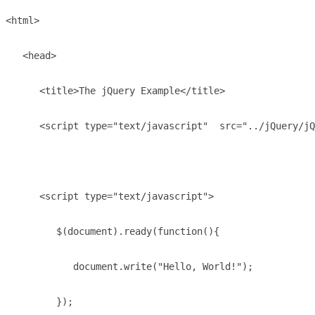
<html>

   <head>

      <title>The jQuery Example</title>

      <script type="text/javascript"  src="../jQuery/jQ
      <script type="text/javascript">

         $(document).ready(function(){

            document.write("Hello, World!");

         });
