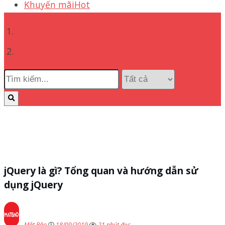
Khuyến mãi
Hot
WordPress
jQuery là gì? Tổng quan và hướng dẫn sử
dụng jQuery
Mắt Bão
18/09/2019
21 phút đọc