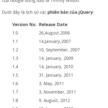
của Google đứng đầu là Timmy Wilson.
Dưới đây là lịch sử các
phiên bản của jQuery
:
Version No.
Release Date
1.0
26,August,2006
1.1
14,January,2007
1.2
10, September, 2007
1.3
14, January, 2009
1.4
14, January, 2010
1.5
31, January, 2011
1.6
3, May, 2011
1.7
3, November, 2011
1.8
9, August, 2012