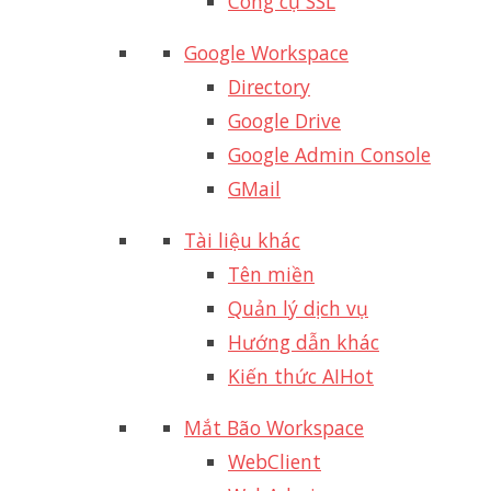
Công cụ SSL
Google Workspace
Directory
Google Drive
Google Admin Console
GMail
Tài liệu khác
Tên miền
Quản lý dịch vụ
Hướng dẫn khác
Kiến thức AI
Hot
Mắt Bão Workspace
WebClient