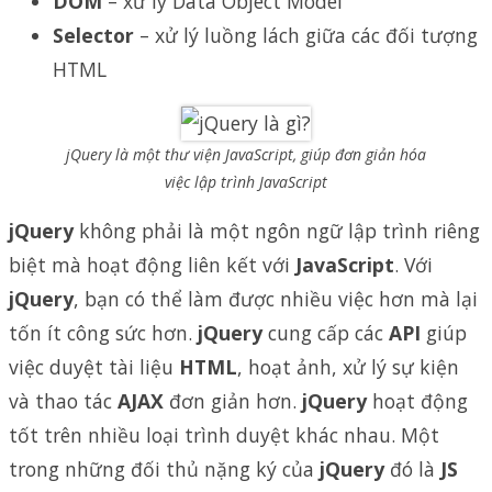
DOM
– xử lý Data Object Model
Selector
– xử lý luồng lách giữa các đối tượng
HTML
jQuery là một thư viện JavaScript, giúp đơn giản hóa
việc lập trình JavaScript
jQuery
không phải là một ngôn ngữ lập trình riêng
biệt mà hoạt động liên kết với
JavaScript
. Với
jQuery
, bạn có thể làm được nhiều việc hơn mà lại
tốn ít công sức hơn.
jQuery
cung cấp các
API
giúp
việc duyệt tài liệu
HTML
, hoạt ảnh, xử lý sự kiện
và thao tác
AJAX
đơn giản hơn.
jQuery
hoạt động
tốt trên nhiều loại trình duyệt khác nhau. Một
trong những đối thủ nặng ký của
jQuery
đó là
JS