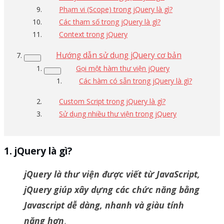
Phạm vi (Scope) trong jQuery là gì?
Các tham số trong jQuery là gì?
Context trong jQuery
Hướng dẫn sử dụng jQuery cơ bản
Gọi một hàm thư viện jQuery
Các hàm có sẵn trong jQuery là gì?
Custom Script trong jQuery là gì?
Sử dụng nhiều thư viện trong jQuery
jQuery là gì?
jQuery là thư viện được viết từ JavaScript,
jQuery giúp xây dựng các chức năng bằng
Javascript dễ dàng, nhanh và giàu tính
năng hơn
.