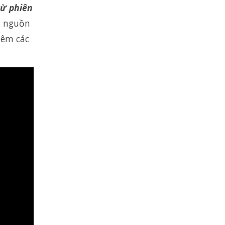
từ phiên
t nguồn
hêm các