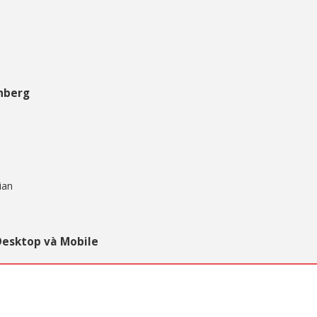
enberg
ian
Desktop và Mobile