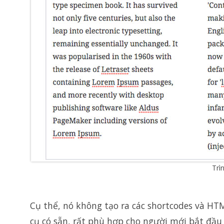
Trì
Cụ thể, nó không tạo ra các shortcodes và H
cụ có sẵn, rất phù hợp cho người mới bắt đầu