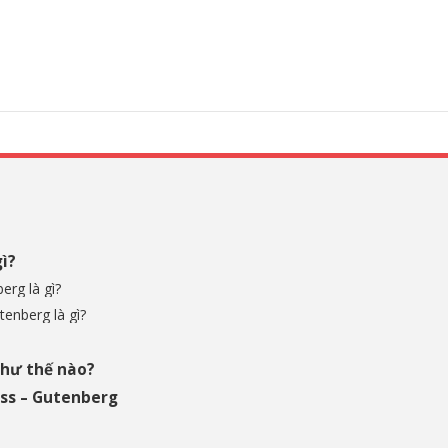
ì?
rg là gì?
enberg là gì?
như thế nào?
ess – Gutenberg