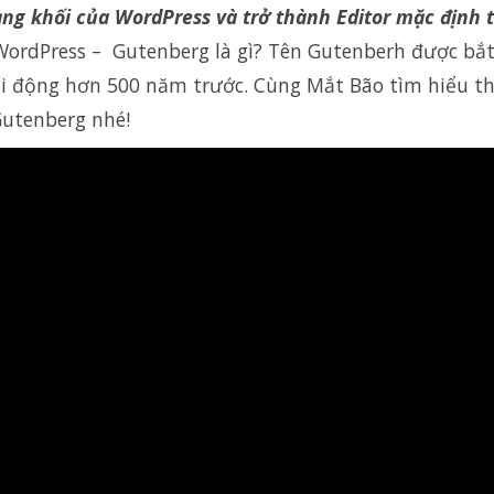
ạng khối của WordPress và trở thành Editor mặc định 
 WordPress – Gutenberg là gì? Tên Gutenberh được bắ
 di động hơn 500 năm trước. Cùng Mắt Bão tìm hiểu t
Gutenberg nhé!