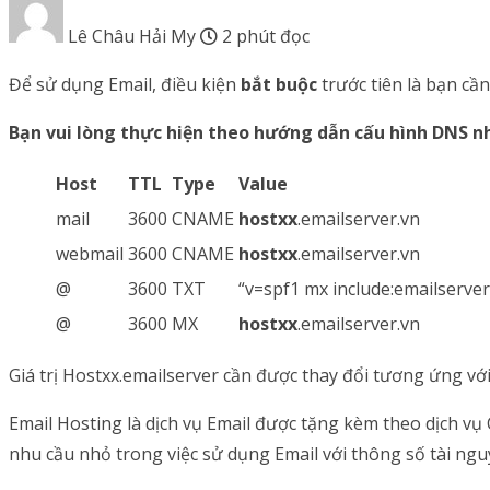
Lê Châu Hải My
2 phút đọc
Để sử dụng Email, điều kiện
bắt buộc
trước tiên là bạn cầ
Bạn vui lòng thực hiện theo hướng dẫn cấu hình DNS n
Host
TTL
Type
Value
mail
3600
CNAME
hostxx
.emailserver.vn
webmail
3600
CNAME
hostxx
.emailserver.vn
@
3600
TXT
“v=spf1 mx include:emailserver.
@
3600
MX
hostxx
.emailserver.vn
Giá trị Hostxx.emailserver cần được thay đổi tương ứng với 
Email Hosting là dịch vụ Email được tặng kèm theo dịch v
nhu cầu nhỏ trong việc sử dụng Email với thông số tài ngu