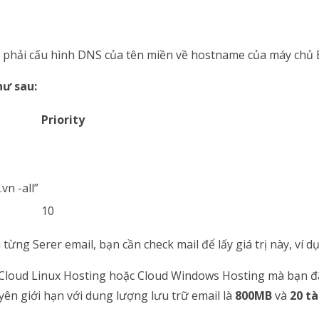
n phải cấu hình DNS của tên miền về hostname của máy chủ 
hư sau:
Priority
vn -all”
10
từng Serer email, bạn cần check mail để lấy giá trị này, ví dụ
ụ Cloud Linux Hosting hoặc Cloud Windows Hosting mà bạn đ
yên giới hạn với dung lượng lưu trữ email là
800MB
và
20 t