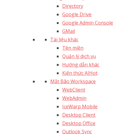
Directory
Google Drive
Google Admin Console
GMail
Tài liệu khác
Tên miền
Quản lý dịch vụ
Hướng dẫn khác
Kiến thức AI
Hot
Mắt Bão Workspace
WebClient
WebAdmin
IceWarp Mobile
Desktop Client
Desktop Office
Outlook Sync