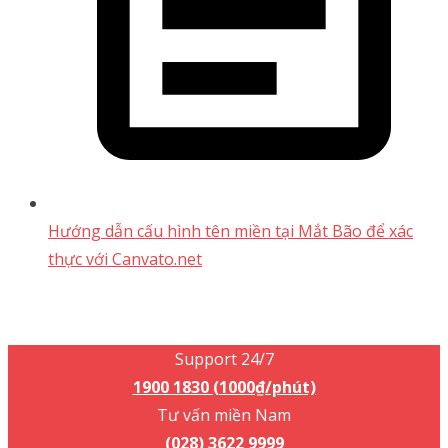
Hướng dẫn cấu hình tên miền tại Mắt Bão để xác
thực với Canvato.net
Support 24/7
1900 1830 (1000₫/phút)
Support 24/7
1900 1830 (1000₫/phút)
Tư vấn miền Nam
(028) 3622 9999