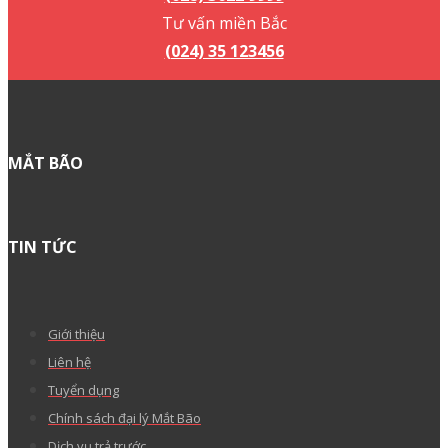
Tư vấn miền Bắc
(024) 35 123456
MẮT BÃO
TIN TỨC
Giới thiệu
Liên hệ
Tuyển dụng
Chính sách đại lý Mắt Bão
Dịch vụ trả trước