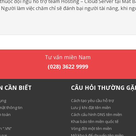
 thuộc đội ngũ hỗ trợ team Hosting – Cloud Server tại Mắt 
gười làm việc chăm chỉ sẽ đánh bại người tài năng, khi ngư
Tư vấn miền Nam
(028) 3622 9999
N CẦN BIẾT
CÂU HỎI THƯỜNG GẶ
ụng
Cách tạo yêu cầu hỗ trợ
ật thông tin
Lưu ý khi đặt tên miền
h toán
Cách cấu hình DNS tên miền
Khai báo tên miền quốc tế
n “.VN”
Vòng đời một tên miền
 nại
Mở khoá để chuyển tên miền