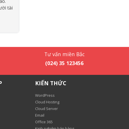
Bão.
ời tài
Tư vấn miền Bắc
(024) 35 123456
P
KIẾN THỨC
WordPress
Cloud Hosting
Cloud Server
Email
Office 365
Kinh nghiệm bán hàng