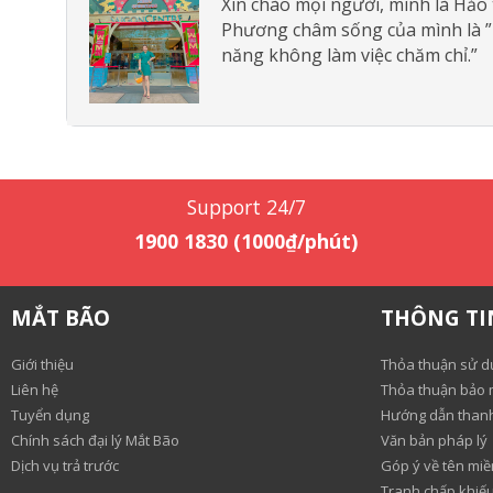
Xin chào mọi người, mình là Hảo
Phương châm sống của mình là ” N
năng không làm việc chăm chỉ.”
Support 24/7
1900 1830 (1000₫/phút)
MẮT BÃO
THÔNG TI
Giới thiệu
Thỏa thuận sử d
Liên hệ
Thỏa thuận bảo m
Tuyển dụng
Hướng dẫn than
Chính sách đại lý Mắt Bão
Văn bản pháp lý
Dịch vụ trả trước
Góp ý về tên miề
Tranh chấp khiếu