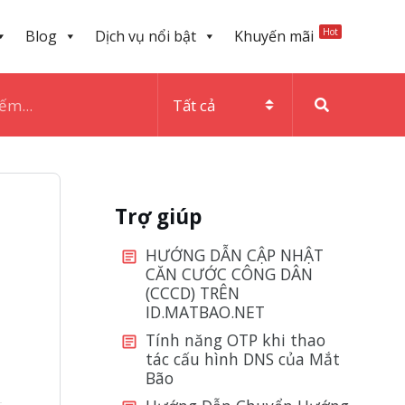
Hot
Blog
Dịch vụ nổi bật
Khuyến mãi
Trợ giúp
HƯỚNG DẪN CẬP NHẬT
CĂN CƯỚC CÔNG DÂN
(CCCD) TRÊN
ID.MATBAO.NET
Tính năng OTP khi thao
tác cấu hình DNS của Mắt
Bão