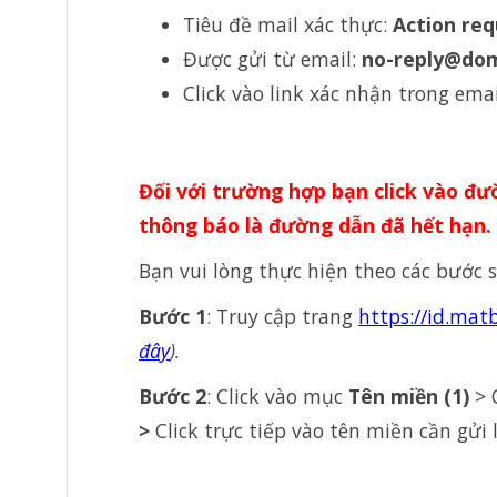
Tiêu đề mail xác thực:
Action req
Được gửi từ email:
no-reply@dom
Click vào link xác nhận trong email
Đối với trường hợp bạn click vào đ
thông báo là đường dẫn đã hết hạn.
Bạn v
ui
lòng
thực
hiện
theo
các
bước
Bước
1
:
Truy
cập
trang
https://id.mat
đây
).
Bước
2
: Click
vào
mục
Tên
miền
(1)
> 
>
Click
trực
tiếp
vào
tên
miền
cần
gửi