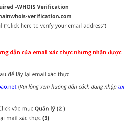
uired -WHOIS Verification
ainwhois-verification.com
 (“Click here to verify your email address”)
ường dẫn của email xác thực nhưng nhận được
sau
để
lấy
lại
email
xác
thực
.
bao.net
(
Vui
lòng
xem
hướng
dẫn
cách
đăng
nhập
tại
Click vào mục
Quản lý (2 )
lại
mail
xác
thực
(3)