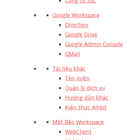
Công cụ SSL
Google Workspace
Directory
Google Drive
Google Admin Console
GMail
Tài liệu khác
Tên miền
Quản lý dịch vụ
Hướng dẫn khác
Kiến thức AI
Hot
Mắt Bão Workspace
WebClient