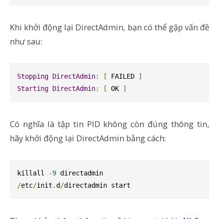
Khi khởi động lại DirectAdmin, bạn có thể gặp vấn đề
như sau:
Stopping
DirectAdmin
:
[
 FAILED 
]
Starting
DirectAdmin
:
[
 OK 
]
Có nghĩa là tập tin PID không còn đúng thông tin,
hãy khởi động lại DirectAdmin bằng cách:
killall 
-
9
/
etc
/
init
.
d
/
directadmin start