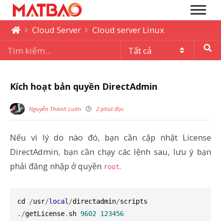
Cloud Server
Cloud server Linux
Kích hoạt bản quyền DirectAdmin
Nguyễn Thành Luân
2 phút đọc
Nếu vì lý do nào đó, bạn cần cập nhật License
DirectAdmin, bạn cần chạy các lệnh sau, lưu ý bạn
phải đăng nhập ở quyền
.
root
cd 
/
usr
/
local
/
directadmin
/
./
getLicense
.
sh 
9602
123456