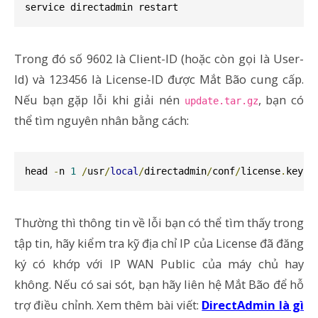
service directadmin restart
Trong đó số 9602 là Client-ID (hoặc còn gọi là User-
Id) và 123456 là License-ID được Mắt Bão cung cấp.
Nếu bạn gặp lỗi khi giải nén
, bạn có
update
.
tar
.
gz
thể tìm nguyên nhân bằng cách:
head 
-
n 
1
/
usr
/
local
/
directadmin
/
conf
/
license
.
key
Thường thì thông tin về lỗi bạn có thể tìm thấy trong
tập tin, hãy kiểm tra kỹ địa chỉ IP của License đã đăng
ký có khớp với IP WAN Public của máy chủ hay
không. Nếu có sai sót, bạn hãy liên hệ Mắt Bão để hỗ
trợ điều chỉnh. Xem thêm bài viết:
DirectAdmin là gì