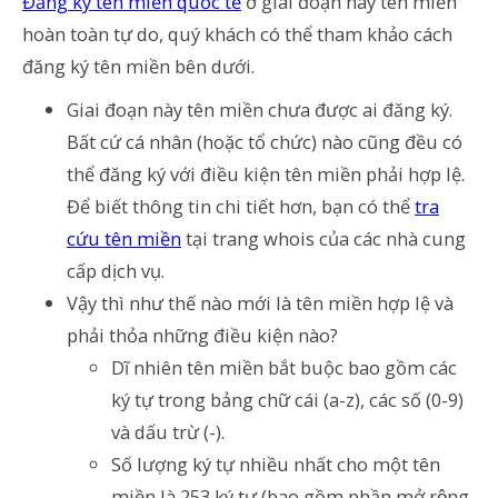
Đăng ký tên miền quốc tế
ở giai đoạn này tên miền
hoàn toàn tự do, quý khách có thể tham khảo cách
đăng ký tên miền bên dưới.
Giai đoạn này tên miền chưa được ai đăng ký.
Bất cứ cá nhân (hoặc tổ chức) nào cũng đều có
thể đăng ký với điều kiện tên miền phải hợp lệ.
Để biết thông tin chi tiết hơn, bạn có thể
tra
cứu tên miền
tại trang whois của các nhà cung
cấp dịch vụ.
Vậy thì như thế nào mới là tên miền hợp lệ và
phải thỏa những điều kiện nào?
Dĩ nhiên tên miền bắt buộc bao gồm các
ký tự trong bảng chữ cái (a-z), các số (0-9)
và dấu trừ (-).
Số lượng ký tự nhiều nhất cho một tên
miền là 253 ký tự (bao gồm phần mở rộng