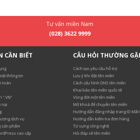
Tư vấn miền Nam
(028) 3622 9999
N CẦN BIẾT
CÂU HỎI THƯỜNG GẶ
ụng
Cách tạo yêu cầu hỗ trợ
ật thông tin
Lưu ý khi đặt tên miền
h toán
Cách cấu hình DNS tên miền
Khai báo tên miền quốc tế
n “.VN”
Vòng đời một tên miền
 nại
Mở khoá để chuyển tên miền
g
Hướng dẫn đăng nhập trang ID Mắt
lượng dịch vụ
Hướng dẫn kiểm tra đơn hàng
ng sản phẩm
Từ vựng công nghệ
ordPress cao cấp
Hỏi đáp về tên miền