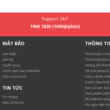
Support 24/7
1900 1830 (1000₫/phút)
MẮT BÃO
THÔNG TI
Giới thiệu
Thỏa thuận sử d
Liên hệ
Thỏa thuận bảo m
Tuyển dụng
Hướng dẫn than
Chính sách đại lý Mắt Bão
Văn bản pháp lý
Dịch vụ trả trước
Góp ý về tên miề
Tranh chấp khiếu
TIN TỨC
Báo cáo lạm dụn
Than phiền chất 
Tin công ty
Đề xuất tính nă
Hiểu về trái tim
Kho giao diện W