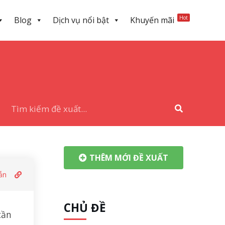
Hot
Blog
Dịch vụ nổi bật
Khuyến mãi
THÊM MỚI ĐỀ XUẤT
ẫn
CHỦ ĐỀ
cần