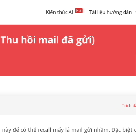
Hot
Kiến thức AI
Tài liệu hướng dẫn
(Thu hồi mail đã gửi)
Trích d
 này để có thể recall mấy lá mail gửi nhầm. Đặc biệt 