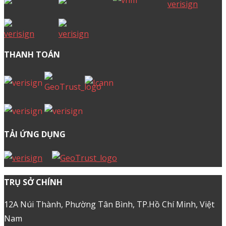
THANH TOÁN
TẢI ỨNG DỤNG
TRỤ SỞ CHÍNH
12A Núi Thành, Phường Tân Bình, TP.Hồ Chí Minh, Việt
Nam