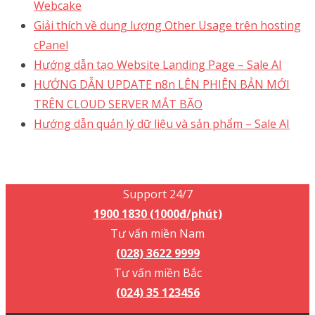
Webcake
Giải thích về dung lượng Other Usage trên hosting
cPanel
Hướng dẫn tạo Website Landing Page – Sale AI
HƯỚNG DẪN UPDATE n8n LÊN PHIÊN BẢN MỚI
TRÊN CLOUD SERVER MẮT BÃO
Hướng dẫn quản lý dữ liệu và sản phẩm – Sale AI
Support 24/7
1900 1830 (1000₫/phút)
Support 24/7
1900 1830 (1000₫/phút)
Tư vấn miền Nam
(028) 3622 9999
Tư vấn miền Bắc
(024) 35 123456