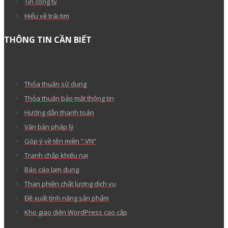
Tin công ty
Hiểu về trái tim
THÔNG TIN CẦN BIẾT
Thỏa thuận sử dụng
Thỏa thuận bảo mật thông tin
Hướng dẫn thanh toán
Văn bản pháp lý
Góp ý về tên miền “.VN”
Tranh chấp khiếu nại
Báo cáo lạm dụng
Than phiền chất lượng dịch vụ
Đề xuất tính năng sản phẩm
Kho giao diện WordPress cao cấp