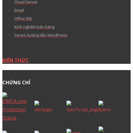
Cloud Server
Email
Office 365
Kinh nghiệm bán hàng
Series hướng dẫn WordPress
KIẾN THỨC
CHỨNG CHỈ