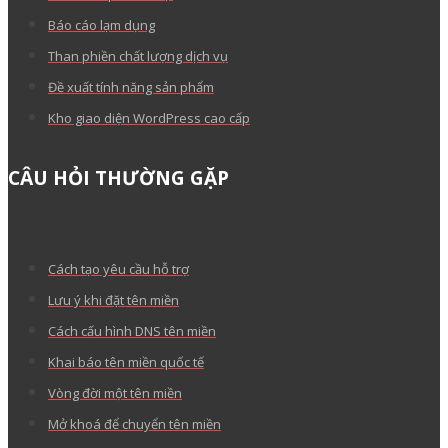
Báo cáo lạm dụng
Than phiền chất lượng dịch vụ
Đề xuất tính năng sản phẩm
Kho giao diện WordPress cao cấp
CÂU HỎI THƯỜNG GẶP
Cách tạo yêu cầu hỗ trợ
Lưu ý khi đặt tên miền
Cách cấu hình DNS tên miền
Khai báo tên miền quốc tế
Vòng đời một tên miền
Mở khoá để chuyển tên miền