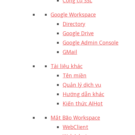
Công cụ SSL
Google Workspace
Directory
Google Drive
Google Admin Console
GMail
Tài liệu khác
Tên miền
Quản lý dịch vụ
Hướng dẫn khác
Kiến thức AI
Hot
Mắt Bão Workspace
WebClient