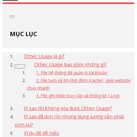
MỤC LỤC
Other Usage là gì?
Other Usage bao gồm những gì?
1. File hệ thống để quản lý tài khoản
2. File tạm và bộ nhớ đệm (cache) giúp website
chạy nhanh
3. File ghi nhận truy cập và thống kê ( Log)
Vì sao tôi không xóa được Other Usage?
Vì sao đã dọn rồi nhưng dung lượng vẫn phát
sinh lại?
Ví dụ để dễ hiểu