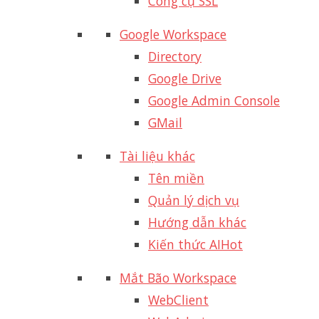
Công cụ SSL
Google Workspace
Directory
Google Drive
Google Admin Console
GMail
Tài liệu khác
Tên miền
Quản lý dịch vụ
Hướng dẫn khác
Kiến thức AI
Hot
Mắt Bão Workspace
WebClient