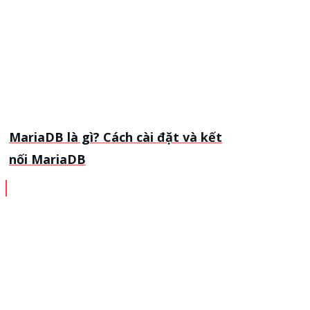
MariaDB là gì? Cách cài đặt và kết
nối MariaDB