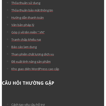
Thỏa thuận sử dụng
Thỏa thuận bảo mật thông tin
Hướng dẫn thanh toán
Văn bản pháp lý
Góp ý về tên miền “.VN”
Tranh chấp khiếu nại
Báo cáo lạm dụng
Than phiền chất lượng dịch vụ
Đề xuất tính năng sản phẩm
Kho giao diện WordPress cao cấp
CÂU HỎI THƯỜNG GẶP
Cách tạo yêu cầu hỗ trợ