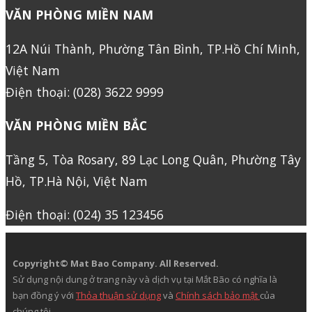
VĂN PHÒNG MIỀN NAM
12A Núi Thành, Phường Tân Bình, TP.Hồ Chí Minh,
Việt Nam
Điện thoại: (028) 3622 9999
VĂN PHÒNG MIỀN BẮC
Tầng 5, Tòa Rosary, 89 Lạc Long Quân, Phường Tây
Hồ, TP.Hà Nội, Việt Nam
Điện thoại: (024) 35 123456
Copyright© Mat Bao Company. All Reserved.
Sử dụng nội dung ở trang này và dịch vụ tại Mắt Bão có nghĩa là
bạn đồng ý với
Thỏa thuận sử dụng
và
Chính sách bảo mật
của
chúng tôi.