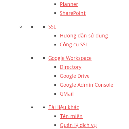
Planner
SharePoint
SSL
Hướng dẫn sử dụng
Công cụ SSL
Google Workspace
Directory
Google Drive
Google Admin Console
GMail
Tài liệu khác
Tên miền
Quản lý dịch vụ