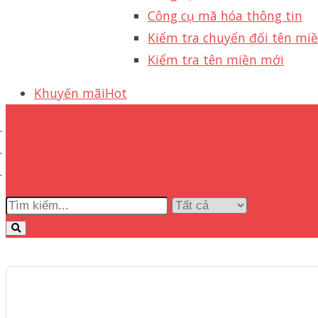
Công cụ mã hóa thông tin
Kiểm tra chuyển đổi tên mi
Kiểm tra tên miền mới
Khuyến mãi
Hot
WordPress
Thủ thuật WordPress