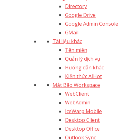
Directory
Google Drive
Google Admin Console
GMail
Tài liệu khác
Tên miền
Quản lý dịch vụ
Hướng dẫn khác
Kiến thức AI
Hot
Mắt Bão Workspace
WebClient
WebAdmin
IceWarp Mobile
Desktop Client
Desktop Office
Outlook Sync