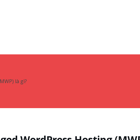
MWP) là gì?
aged WordPress Hosting (MWP)