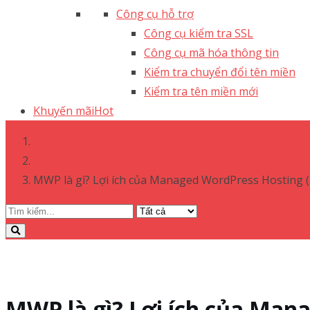
Công cụ hỗ trợ
Công cụ kiểm tra SSL
Công cụ mã hóa thông tin
Kiểm tra chuyển đổi tên miền
Kiểm tra tên miền mới
Khuyến mãi
Hot
Cloud Hosting
MWP là gì? Lợi ích của Managed WordPress Hosting (
MWP là gì? Lợi ích của Man