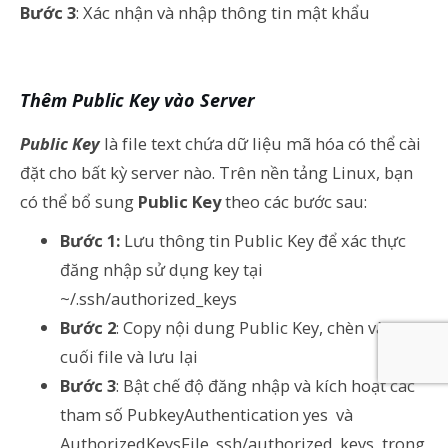
Bước 3
: Xác nhận và nhập thông tin mật khẩu
Thêm Public Key vào Server
Public Key
là file text chứa dữ liệu mã hóa có thể cài
đặt cho bất kỳ server nào. Trên nền tảng Linux, bạn
có thể bổ sung
Public Key
theo các bước sau:
Bước 1:
Lưu thông tin Public Key để xác thực
đăng nhập sử dụng key tại
~/.ssh/authorized_keys
Bước 2
: Copy nội dung Public Key, chèn vào
cuối file và lưu lại
Bước 3
: Bật chế độ đăng nhập và kích hoạt các
tham số
PubkeyAuthentication yes
và
AuthorizedKeysFile .ssh/authorized_keys
trong