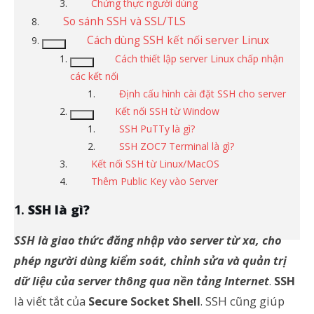
Chứng thực người dùng
So sánh SSH và SSL/TLS
Cách dùng SSH kết nối server Linux
Cách thiết lập server Linux chấp nhận
các kết nối
Định cấu hình cài đặt SSH cho server
Kết nối SSH từ Window
SSH PuTTy là gì?
SSH ZOC7 Terminal là gì?
Kết nối SSH từ Linux/MacOS
Thêm Public Key vào Server
SSH là gì?
SSH là giao thức đăng nhập vào server từ xa, cho
phép người dùng kiểm soát, chỉnh sửa và quản trị
dữ liệu của server thông qua nền tảng Internet
.
SSH
là viết tắt của
Secure Socket Shell
. SSH cũng giúp