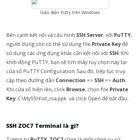
Giao diện Putty trên Windows
Bên cạnh kết nối và cấu hình
SSH Server
, với
PuTTY
,
người dùng còn có thể sử dụng file
Private Key
để
sử dụng các ứng dụng khác cần kết nối với
SSH
. Khi
khởi động PuTTY, bạn sẽ tìm thấy tùy chọn này tại
cửa sổ PuTTY Configuration. Sau đó, tiếp tục truy
cập theo đường dẫn
Connection
=>
SSH
=>
Auth
.
Khi cửa sổ hiện lên, click
Browse
, chọn file
Private
Key
:
C:\MySSH\id_rsa.ppk
và click Open để bắt đầu.
SSH ZOC7 Terminal là gì?
Tương tự
PuTTY
,
ZOC7
cũng là một công cụ sử