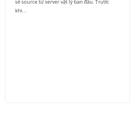
sẻ source từ server vật lý ban đầu. Trước
khi…