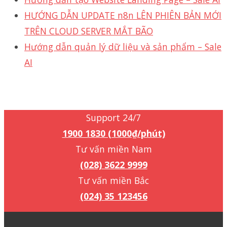
HƯỚNG DẪN UPDATE n8n LÊN PHIÊN BẢN MỚI
TRÊN CLOUD SERVER MẮT BÃO
Hướng dẫn quản lý dữ liệu và sản phẩm – Sale
AI
Support 24/7
1900 1830 (1000₫/phút)
Support 24/7
1900 1830 (1000₫/phút)
Tư vấn miền Nam
(028) 3622 9999
Tư vấn miền Bắc
(024) 35 123456