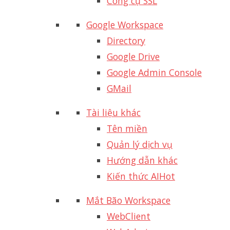
Công cụ SSL
Google Workspace
Directory
Google Drive
Google Admin Console
GMail
Tài liệu khác
Tên miền
Quản lý dịch vụ
Hướng dẫn khác
Kiến thức AI
Hot
Mắt Bão Workspace
WebClient