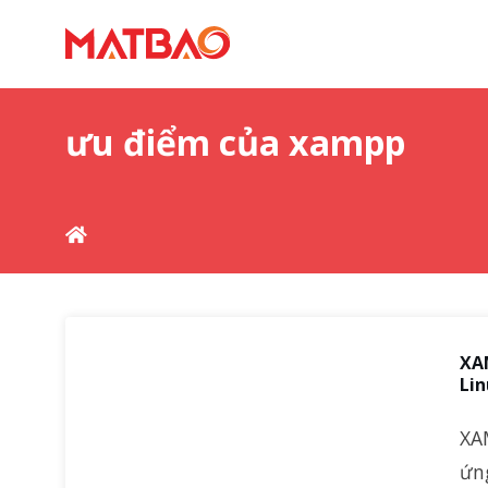
ưu điểm của xampp
XAM
Lin
XA
ứn