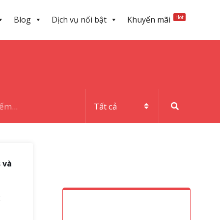
Hot
Blog
Dịch vụ nổi bật
Khuyến mãi
 và
c