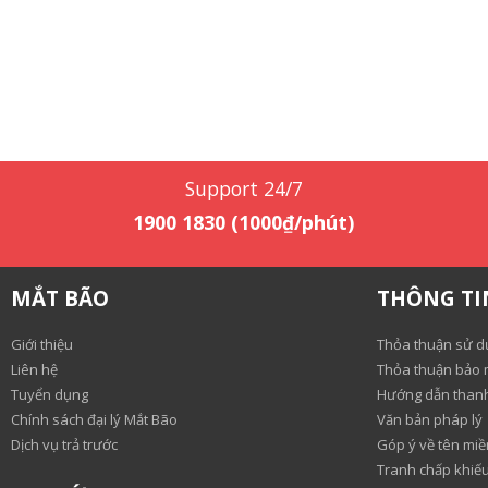
Support 24/7
1900 1830 (1000₫/phút)
MẮT BÃO
THÔNG TI
Giới thiệu
Thỏa thuận sử d
Liên hệ
Thỏa thuận bảo m
Tuyển dụng
Hướng dẫn than
Chính sách đại lý Mắt Bão
Văn bản pháp lý
Dịch vụ trả trước
Góp ý về tên miề
Tranh chấp khiếu