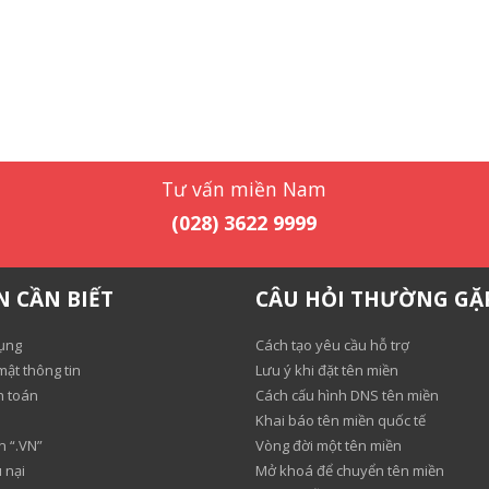
Tư vấn miền Nam
(028) 3622 9999
N CẦN BIẾT
CÂU HỎI THƯỜNG GẶ
ụng
Cách tạo yêu cầu hỗ trợ
ật thông tin
Lưu ý khi đặt tên miền
h toán
Cách cấu hình DNS tên miền
Khai báo tên miền quốc tế
n “.VN”
Vòng đời một tên miền
 nại
Mở khoá để chuyển tên miền