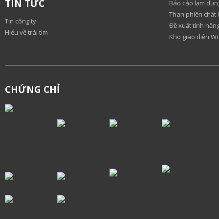
TIN TỨC
Báo cáo lạm dụn
Than phiền chất 
Tin công ty
Đề xuất tính nă
Hiểu về trái tim
Kho giao diện W
CHỨNG CHỈ