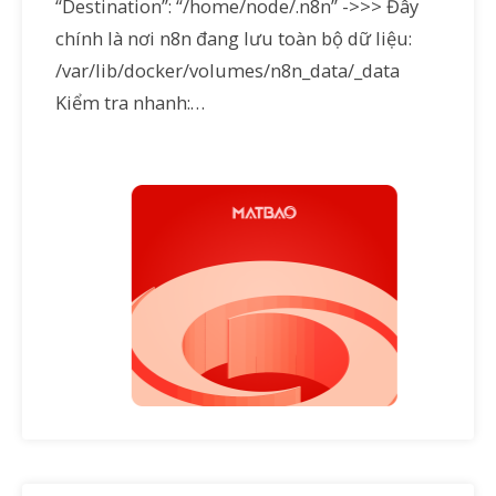
“Destination”: “/home/node/.n8n” ->>> Đây
chính là nơi n8n đang lưu toàn bộ dữ liệu:
/var/lib/docker/volumes/n8n_data/_data
Kiểm tra nhanh:…