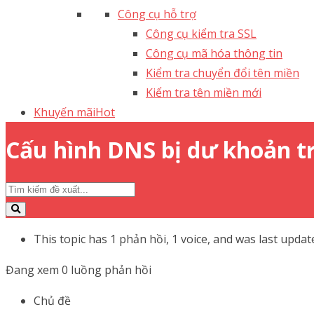
Công cụ hỗ trợ
Công cụ kiểm tra SSL
Công cụ mã hóa thông tin
Kiểm tra chuyển đổi tên miền
Kiểm tra tên miền mới
Khuyến mãi
Hot
Cấu hình DNS bị dư khoản t
This topic has 1 phản hồi, 1 voice, and was last upda
Đang xem 0 luồng phản hồi
Chủ đề