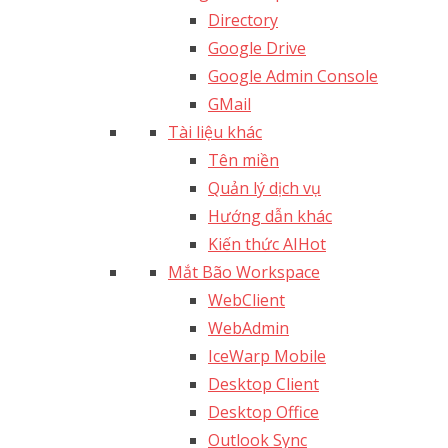
Directory
Google Drive
Google Admin Console
GMail
Tài liệu khác
Tên miền
Quản lý dịch vụ
Hướng dẫn khác
Kiến thức AI
Hot
Mắt Bão Workspace
WebClient
WebAdmin
IceWarp Mobile
Desktop Client
Desktop Office
Outlook Sync