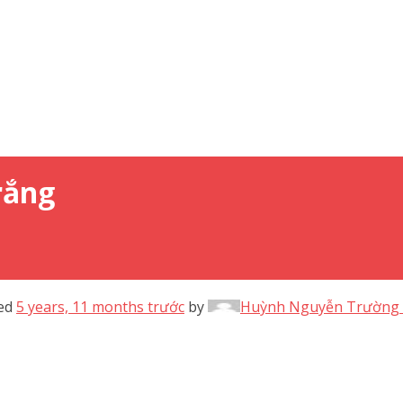
rắng
ted
5 years, 11 months trước
by
Huỳnh Nguyễn Trường 