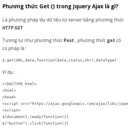
Phương thức Get () trong Jquery Ajax là gì?
Là phương pháp lấy dữ liệu từ server bằng phương thức
HTTP GET
Tương tự như phương thức
Post
, phương thức
get
có
cú pháp là :
$.get(URL,data,function(data,status,xhr),dataType)
Ví dụ :
<!DOCTYPE html>

<html>

<head>

<script src="https://ajax.googleapis.com/ajax/libs/jque
<script>

$(document).ready(function(){

$("button").click(function(){
