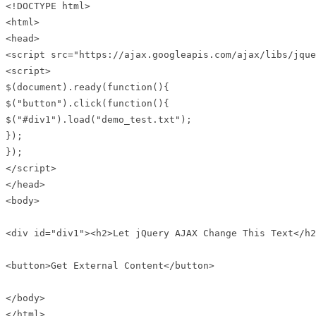
<!DOCTYPE html>

<html>

<head>

<script src="https://ajax.googleapis.com/ajax/libs/jque
<script>

$(document).ready(function(){

$("button").click(function(){

$("#div1").load("demo_test.txt");

});

});

</script>

</head>

<body>

<div id="div1"><h2>Let jQuery AJAX Change This Text</h2
<button>Get External Content</button>

</body>

</html>