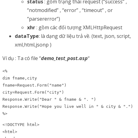
status
: gồm trạng thái request (“success” ,
“notmodified” , “error” , “timeout” , or
“parsererror”)
xhr
: gồm các đối tượng XMLHttpRequest
dataType
: là dạng dữ liệu trả về. (text, json, script,
xml,html,jsonp )
Ví dụ : Ta có file “
demo_test_post.asp
“
<%

dim fname,city

fname=Request.Form("name")

city=Request.Form("city")

Response.Write("Dear " & fname & ". ")

Response.Write("Hope you live well in " & city & ".")

%>
<!DOCTYPE html>

<html>
