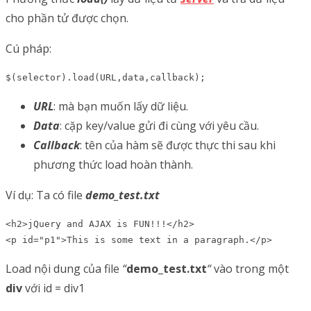
cho phần tử được chọn.
Cú pháp:
$(selector).load(URL,data,callback);
URL
: mà bạn muốn lấy dữ liệu.
Data
: cặp key/value gửi đi cùng với yêu cầu.
Callback
: tên của hàm sẽ được thực thi sau khi
phương thức load hoàn thành.
Ví dụ: Ta có file
demo_test.txt
<h2>jQuery and AJAX is FUN!!!</h2>

<p id="p1">This is some text in a paragraph.</p>
Load nội dung của file
“
demo_test.txt
“
vào trong một
div
với id = div1