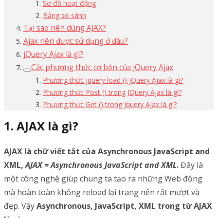
Sơ đồ hoạt động
Bảng so sánh
Tại sao nên dùng AJAX?
Ajax nên được sử dụng ở đâu?
jQuery Ajax là gì?
Các phương thức cơ bản của jQuery Ajax
Phương thức jquery load () jQuery Ajax là gì?
Phương thức Post () trong JQuery Ajax là gì?
Phương thức Get () trong Jquery Ajax là gì?
AJAX là gì?
AJAX là chữ viết tắt của Asynchronous JavaScript and
XML,
AJAX = Asynchronous JavaScript and XML
.
Đây là
một công nghệ giúp chung ta tạo ra những Web động
mà hoàn toàn không reload lại trang nên rất mượt và
đẹp. Vậy
Asynchronous, JavaScript, XML trong từ AJAX