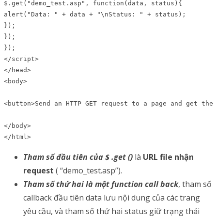
$.get("demo_test.asp", function(data, status){

alert("Data: " + data + "\nStatus: " + status);

});

});

});

</script>

</head>

<body>

<button>Send an HTTP GET request to a page and get the 
</body>

</html>
Tham số đầu tiên của $ .get ()
là
URL file nhận
request
( “demo_test.asp”).
Tham số thứ hai là một function call back
, tham số
callback đầu tiên data lưu nội dung của các trang
yêu cầu, và tham số thứ hai status giữ trạng thái