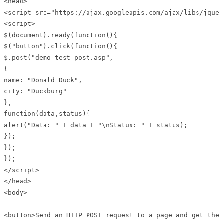
<head>

<script src="https://ajax.googleapis.com/ajax/libs/jque
<script>

$(document).ready(function(){

$("button").click(function(){

$.post("demo_test_post.asp",

{

name: "Donald Duck",

city: "Duckburg"

},

function(data,status){

alert("Data: " + data + "\nStatus: " + status);

});

});

});

</script>

</head>

<body>

<button>Send an HTTP POST request to a page and get the