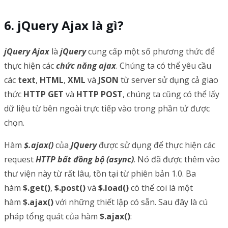
jQuery Ajax là gì?
jQuery Ajax
là
jQuery
cung cấp một số phương thức để
thực hiện các
chức năng ajax
. Chúng ta có thể yêu cầu
các
text
,
HTML
,
XML
và
JSON
từ server sử dụng cả giao
thức
HTTP GET
và
HTTP POST
, chúng ta cũng có thể lấy
dữ liệu từ bên ngoài trực tiếp vào trong phần tử được
chọn.
Hàm
$.ajax()
của
JQuery
được sử dụng để thực hiện các
request
HTTP bất đồng bộ (async)
. Nó đã được thêm vào
thư viện này từ rất lâu, tồn tại từ phiên bản 1.0. Ba
hàm
$.get()
,
$.post()
và
$.load()
có thể coi là một
hàm
$.ajax()
với những thiết lập có sẵn. Sau đây là cú
pháp tổng quát của hàm
$.ajax()
: