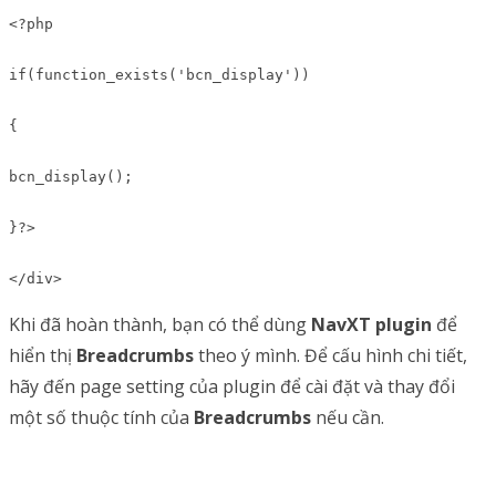
<?php

if(function_exists('bcn_display'))

{

bcn_display();

}?>

</div>
Khi đã hoàn thành, bạn có thể dùng
NavXT plugin
để
hiển thị
Breadcrumbs
theo ý mình. Để cấu hình chi tiết,
hãy đến page setting của plugin để cài đặt và thay đổi
một số thuộc tính của
Breadcrumbs
nếu cần.