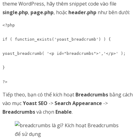
theme WordPress, hãy thêm snippet code vào file
single.php
,
page.php
, hoặc
header.php
như bên dưới:
<?php

if ( function_exists('yoast_breadcrumb') ) {

yoast_breadcrumb( '<p id="breadcrumbs">','</p>' );

}

?>
Tiếp theo, bạn có thể kích hoạt
Breadcrumbs
bằng cách
vào mục
Yoast SEO
->
Search Appearance
->
Breadcrumbs
và chọn
Enable
.