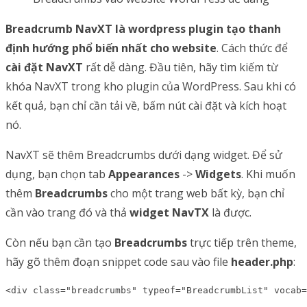
Breadcrumb NavXT là wordpress plugin tạo thanh
định hướng phổ biến nhất cho website
. Cách thức để
cài đặt NavXT
rất dễ dàng. Đầu tiên, hãy tìm kiếm từ
khóa NavXT trong kho plugin của WordPress. Sau khi có
kết quả, bạn chỉ cần tải về, bấm nút cài đặt và kích hoạt
nó.
NavXT sẽ thêm Breadcrumbs dưới dạng widget. Để sử
dụng, bạn chọn tab
Appearances
->
Widgets
. Khi muốn
thêm
Breadcrumbs
cho một trang web bất kỳ, bạn chỉ
cần vào trang đó và thả
widget NavTX
là được.
Còn nếu bạn cần tạo
Breadcrumbs
trực tiếp trên theme,
hãy gõ thêm đoạn snippet code sau vào file
header.php
:
<div class="breadcrumbs" typeof="BreadcrumbList" vocab=