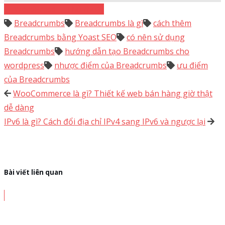
WordPress
Thủ thuật
Breadcrumbs
Breadcrumbs là gì
cách thêm
Breadcrumbs bằng Yoast SEO
có nên sử dụng
Breadcrumbs
hướng dẫn tạo Breadcrumbs cho
wordpress
nhược điểm của Breadcrumbs
ưu điểm
của Breadcrumbs
WooCommerce là gì? Thiết kế web bán hàng giờ thật
dễ dàng
IPv6 là gì? Cách đổi địa chỉ IPv4 sang IPv6 và ngược lại
Bài viết liên quan