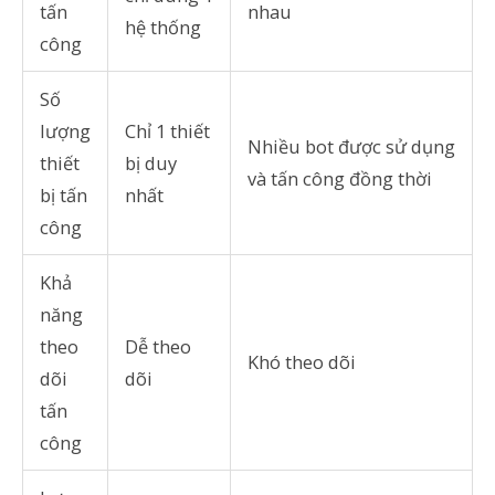
tấn
nhau
hệ thống
công
Số
lượng
Chỉ 1 thiết
Nhiều bot được sử dụng
thiết
bị duy
và tấn công đồng thời
bị tấn
nhất
công
Khả
năng
theo
Dễ theo
Khó theo dõi
dõi
dõi
tấn
công