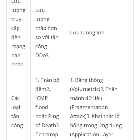
Lưu
lượng
Lưu
truy
lượng
cập
thấp hơn
Lưu lượng lớn
đến
so với tấn
mạng
công
nạn
DDoS
nhân
1. Tràn bộ
1. Băng thông
đệm2.
(Volumetric)2. Phân
Các
ICMP
mảnh dữ liệu
loại
flood
(Fragmentation
tấn
hoặc Ping
Attack)3. Khai thác lỗ
công
of Death3.
hổng trong ứng dụng
Teardrop
(Application Layer